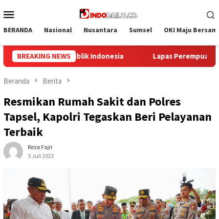
Loncat
Menu
ke
Mobile
konten
BERANDA
Nasional
Nusantara
Sumsel
OKI Maju Bersam
 Perempuan Palembang Gelar Aksi Bersih Kemerdekaan, Kobark
BREAKING NEWS
Beranda
Berita
Resmikan Rumah Sakit dan Polres
Tapsel, Kapolri Tegaskan Beri Pelayanan
Terbaik
Reza Fajri
5 Juli 2023