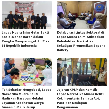
Lapas Muara Enim Gelar Bakti
Kolaborasi Lintas Sektoral di
Sosial Donor Darah dalam
Lapas Muara Enim: Sukseskan
Rangka Memperingati HUT ke-
Rehabilitasi Narkotika
81 Republik Indonesia
Sekaligus Promosikan Sapena
Bakery
Tak Sekadar Mengobati, Lapas
Jajaran KPLP dan Kamtib
Narkotika Muara Beliti
Lapas Narkotika Muara Beliti
Hadirkan Harapan Melalui
Cek Inventaris Senjata Api,
Layanan Kesehatan Warga
Pastikan Kesiapan
Binaan di Balik Jeruji
Pengamanan