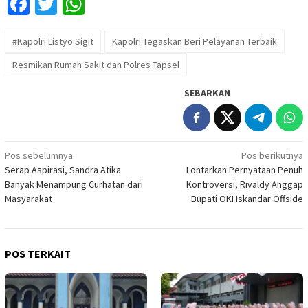
Facebook
Twitter
WhatsApp
#Kapolri Listyo Sigit
Kapolri Tegaskan Beri Pelayanan Terbaik
Resmikan Rumah Sakit dan Polres Tapsel
SEBARKAN
Navigasi
Pos sebelumnya
Pos berikutnya
Serap Aspirasi, Sandra Atika
Lontarkan Pernyataan Penuh
pos
Banyak Menampung Curhatan dari
Kontroversi, Rivaldy Anggap
Masyarakat
Bupati OKI Iskandar Offside
POS TERKAIT