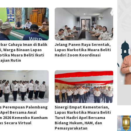
bar Cahaya Iman di Balik
Jelang Panen Raya Serentak,
ji, Warga Binaan Lapas
Lapas Narkotika Muara Beliti
tika Muara Beliti Ikuti
Hadiri Zoom Koordinasi
ajian Rutin
s Perempuan Palembang
Sinergi Empat Kementerian,
i Apel Bersama Awal
Lapas Narkotika Muara Beliti
n 2026 Kemenko Kumham
Turut Hadiri Apel Bersama
as Secara Virtual
Bidang Hukum, HAM, dan
Pemasyarakatan