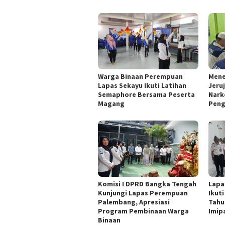
Warga Binaan Perempuan
Mene
Lapas Sekayu Ikuti Latihan
Jeru
Semaphore Bersama Peserta
Narko
Magang
Peng
Komisi I DPRD Bangka Tengah
Lapa
Kunjungi Lapas Perempuan
Ikut
Palembang, Apresiasi
Tahu
Program Pembinaan Warga
Imip
Binaan