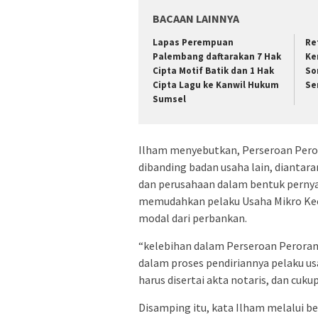
BACAAN LAINNYA
Lapas Perempuan
Re
Palembang daftarakan 7 Hak
Ke
Cipta Motif Batik dan 1 Hak
So
Cipta Lagu ke Kanwil Hukum
Se
Sumsel
Ilham menyebutkan, Perseroan Pero
dibanding badan usaha lain, diantar
dan perusahaan dalam bentuk pernya
memudahkan pelaku Usaha Mikro Ke
modal dari perbankan.
“kelebihan dalam Perseroan Perorang
dalam proses pendiriannya pelaku us
harus disertai akta notaris, dan cuk
Disamping itu, kata Ilham melalui be