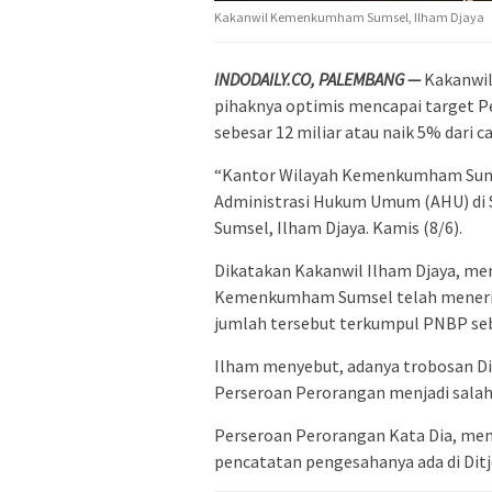
Kakanwil Kemenkumham Sumsel, Ilham Djaya
INDODAILY.CO, PALEMBANG —
Kakanwi
pihaknya optimis mencapai target 
sebesar 12 miliar atau naik 5% dari 
“Kantor Wilayah Kemenkumham Sums
Administrasi Hukum Umum (AHU) di
Sumsel, Ilham Djaya. Kamis (8/6).
Dikatakan Kakanwil Ilham Djaya, me
Kemenkumham Sumsel telah menerim
jumlah tersebut terkumpul PNBP sebe
Ilham menyebut, adanya trobosan Di
Perseroan Perorangan menjadi salah
Perseroan Perorangan Kata Dia, menj
pencatatan pengesahanya ada di Dit