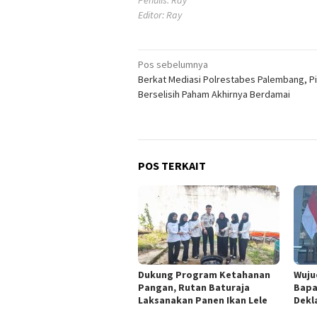
Editor: Ray
Navigasi
Pos sebelumnya
Berkat Mediasi Polrestabes Palembang, P
pos
Berselisih Paham Akhirnya Berdamai
POS TERKAIT
Dukung Program Ketahanan
Wuju
Pangan, Rutan Baturaja
Bapa
Laksanakan Panen Ikan Lele
Dekla