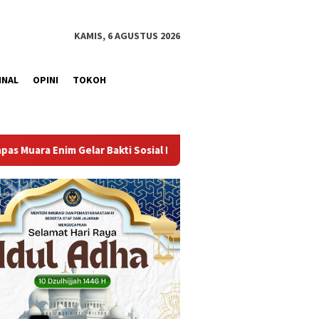
KAMIS, 6 AGUSTUS 2026
INAL
OPINI
TOKOH
al Donor Darah dalam Rangka Memperingati HUT ke-81 Republik In