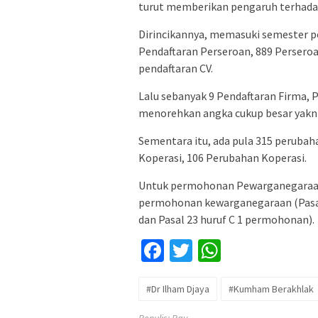
turut memberikan pengaruh terhad
Dirincikannya, memasuki semester p
Pendaftaran Perseroan, 889 Perseroa
pendaftaran CV.
Lalu sebanyak 9 Pendaftaran Firma, P
menorehkan angka cukup besar yakni
Sementara itu, ada pula 315 perubaha
Koperasi, 106 Perubahan Koperasi.
Untuk permohonan Pewarganegaraan p
permohonan kewarganegaraan (Pasal
dan Pasal 23 huruf C 1 permohonan).
Facebook
Twitter
WhatsApp
#Dr Ilham Djaya
#Kumham Berakhlak
Penulis: Ray