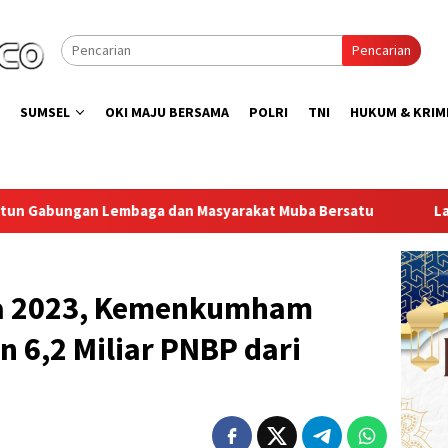
Pencarian
SUMSEL
OKI MAJU BERSAMA
POLRI
TNI
HUKUM & KRIM
yarakat Muba Bersatu
Lapas Muara Enim Gelar Bakti Sosi
a 2023, Kemenkumham
 6,2 Miliar PNBP dari