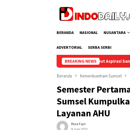
Loncat
ke
konten
BERANDA
NASIONAL
NUSANTARA
ADVERTORIAL
SERBA SERBI
upati Muba Sambut Aspirasi Santun Gabungan Lembaga dan Mas
BREAKING NEWS
Beranda
Kemenkumham Sumsel
Semester Pertam
Sumsel Kumpulkan
Layanan AHU
Reza Fajri
8 Juni 2023