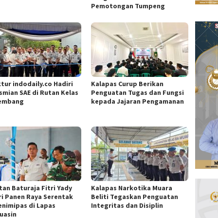
Pemotongan Tumpeng
tur indodaily.co Hadiri
Kalapas Curup Berikan
smian SAE di Rutan Kelas
Penguatan Tugas dan Fungsi
lembang
kepada Jajaran Pengamanan
tan Baturaja Fitri Yady
Kalapas Narkotika Muara
ri Panen Raya Serentak
Beliti Tegaskan Penguatan
nimipas di Lapas
Integritas dan Disiplin
uasin