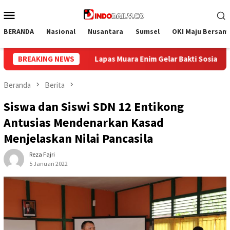
Loncat
Menu
ke
Mobile
konten
BERANDA
Nasional
Nusantara
Sumsel
OKI Maju Bersam
elar Bakti Sosial Donor Darah dalam Rangka Memperingati HUT ke
BREAKING NEWS
Beranda
Berita
Siswa dan Siswi SDN 12 Entikong
Antusias Mendenarkan Kasad
Menjelaskan Nilai Pancasila
Reza Fajri
5 Januari 2022