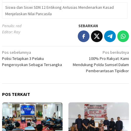
Siswa dan Siswi SDN 12 Entikong Antusias Mendenarkan Kasad
Menjelaskan Nilai Pancasila
Penulis: red
SEBARKAN
Editor: Ray
Navigasi
Pos sebelumnya
Pos berikutnya
Polisi Tetapkan 3 Pelaku
100% Pro Rakyat: Kami
pos
Pengeroyokan Sebagai Tersangka
Mendukung Polda Sumsel Dalam
Pemberantasan Tipidkor
POS TERKAIT