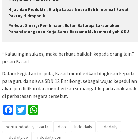
Hijau dan Produktif, Giatja Lapas Muara Beliti Intensif Rawat
Pakcoy Hidroponik
Perkuat Sinergi Pembinaan, Rutan Baturaja Laksanakan
Penandatanganan Kerja Sama Bersama Muhammadiyah OKU
“Kalau ingin sukses, maka berbuat baiklah kepada orang lain,”
pesan Kasad.
Dalam kegiatan ini pula, Kasad memberikan bingkisan kepada
para guru dan siswa SDN 12 Entikong, sebagai wujud kepedulian
akan pendidikan dan memberikan semangat kepada anak-anak
di perbatasan negara tersebut.
Facebook
Twitter
WhatsApp
berita indodaily jakarta
id.co
Indo daily
Indodaily
Indodaily.co
Indodaily.com