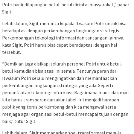
Polri hadir dilapangan betul-betul dicintai masyarakat,” papar
Sigit.
Lebih dalam, Sigit meminta kepada Itwasum Polri untuk bisa
beradaptasi dengan perkembangan lingkungan strategis.
Perkembangan teknologi informasi dan tantangan lainnya,
kata Sigit, Polri harus bisa cepat beradaptasi dengan hal
tersebut.
“Demikian juga disikapi seluruh personel Polri untuk betul-
betul kemudian bisa atasi ini semua. Tentunya peran dari
Itwasum Polri selalu mengingatkan dan memanfaatkan
perkembangan lingkungan strategis yang ada. Seperti
pemanfaatan teknologi informasi. Bagaimana mau tidak mau
kita harus transparan dan akuntabel. Ini menjadi harapan
publik yang terus berkembang dan kita mengawal serta
menjaga agar organisasi betul-betul mencapai tujuan dengan
baik,” tutur Sigit.
Lebih dalam, Sigit memaparkan soal transformasi menuju