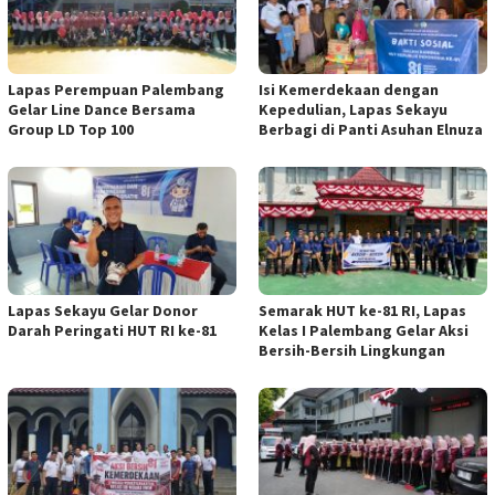
Lapas Perempuan Palembang
Isi Kemerdekaan dengan
Gelar Line Dance Bersama
Kepedulian, Lapas Sekayu
Group LD Top 100
Berbagi di Panti Asuhan Elnuza
Lapas Sekayu Gelar Donor
Semarak HUT ke-81 RI, Lapas
Darah Peringati HUT RI ke-81
Kelas I Palembang Gelar Aksi
Bersih-Bersih Lingkungan