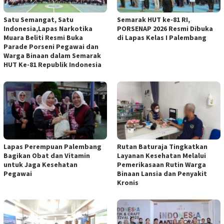
Satu Semangat, Satu
Semarak HUT ke-81 RI,
Indonesia,Lapas Narkotika
PORSENAP 2026 Resmi Dibuka
Muara Beliti Resmi Buka
di Lapas Kelas I Palembang
Parade Porseni Pegawai dan
Warga Binaan dalam Semarak
HUT Ke-81 Republik Indonesia
Lapas Perempuan Palembang
Rutan Baturaja Tingkatkan
Bagikan Obat dan Vitamin
Layanan Kesehatan Melalui
untuk Jaga Kesehatan
Pemerikasaan Rutin Warga
Pegawai
Binaan Lansia dan Penyakit
Kronis