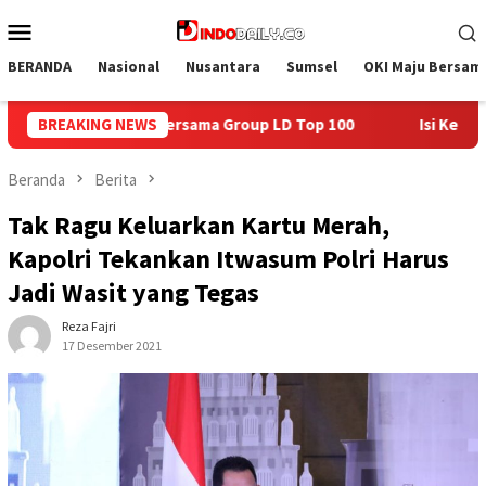
Loncat
Menu
ke
Mobile
konten
BERANDA
Nasional
Nusantara
Sumsel
OKI Maju Bersam
p LD Top 100
BREAKING NEWS
Isi Kemerdekaan dengan Kepedulian, Lapas
Beranda
Berita
Tak Ragu Keluarkan Kartu Merah,
Kapolri Tekankan Itwasum Polri Harus
Jadi Wasit yang Tegas
Reza Fajri
17 Desember 2021