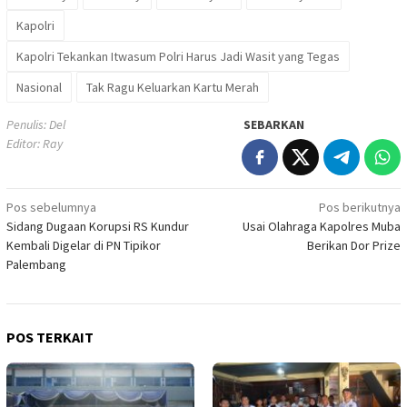
Kapolri
Kapolri Tekankan Itwasum Polri Harus Jadi Wasit yang Tegas
Nasional
Tak Ragu Keluarkan Kartu Merah
Penulis: Del
SEBARKAN
Editor: Ray
Navigasi
Pos sebelumnya
Pos berikutnya
Sidang Dugaan Korupsi RS Kundur
Usai Olahraga Kapolres Muba
pos
Kembali Digelar di PN Tipikor
Berikan Dor Prize
Palembang
POS TERKAIT