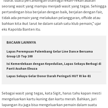
“Ibarat suatu pertandingan olahraga rekan-rekan adalah
seorang wasit yang mampu menjadi wasit yang tegas. Sehingga
pertandingan bisa berjalan dengan baik, berjalan dengan fair,
tidak ada pemain yang melakukan pelanggaran, offside atau
bahkan kita ikut larut ke dalam salah satu klub pemain,” ujar
eks Kapolda Banten itu.
BACAAN LAINNYA
Lapas Perempuan Palembang Gelar Line Dance Bersama
Group LD Top 100
Isi Kemerdekaan dengan Kepedulian, Lapas Sekayu Berbagi di
Panti Asuhan Elnuza
Lapas Sekayu Gelar Donor Darah Peringati HUT RI ke-81
Sebagai wasit yang tegas, kata Sigit, harus tahu kapan mesti
mengeluarkan kartu kuning dan kartu merah. Bahkan, juri
lapangan itu juga bisa mengeluarkan pemain dalam suatu