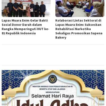
Lapas Muara Enim Gelar Bakti
Kolaborasi Lintas Sektoral di
Sosial Donor Darah dalam
Lapas Muara Enim: Sukseskan
Rangka Memperingati HUT ke-
Rehabilitasi Narkotika
81 Republik Indonesia
Sekaligus Promosikan Sapena
Bakery