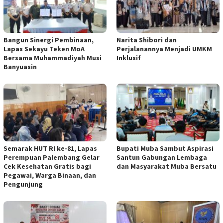
Bangun Sinergi Pembinaan,
Narita Shibori dan
Lapas Sekayu Teken MoA
Perjalanannya Menjadi UMKM
Bersama Muhammadiyah Musi
Inklusif
Banyuasin
Semarak HUT RI ke-81, Lapas
Bupati Muba Sambut Aspirasi
Perempuan Palembang Gelar
Santun Gabungan Lembaga
Cek Kesehatan Gratis bagi
dan Masyarakat Muba Bersatu
Pegawai, Warga Binaan, dan
Pengunjung