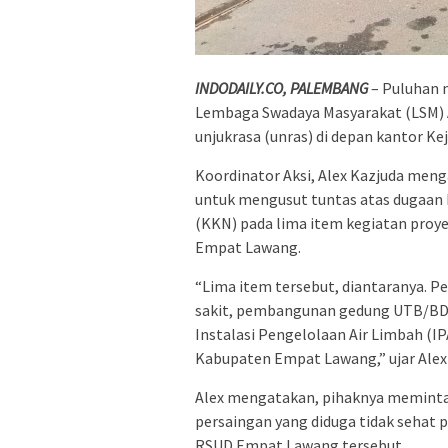
INDODAILY.CO, PALEMBANG
– Puluhan 
Lembaga Swadaya Masyarakat (LSM) A
unjukrasa (unras) di depan kantor Ke
Koordinator Aksi, Alex Kazjuda men
untuk mengusut tuntas atas dugaan I
(KKN) pada lima item kegiatan pro
Empat Lawang.
“Lima item tersebut, diantaranya. Pe
sakit, pembangunan gedung UTB/BDRS.
Instalasi Pengelolaan Air Limbah (IP
Kabupaten Empat Lawang,” ujar Alex 
Alex mengatakan, pihaknya meminta 
persaingan yang diduga tidak sehat p
RSUD Empat Lawang tersebut.