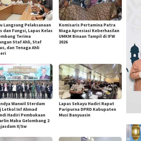
au Langsung Pelaksanaan
Komisaris Pertamina Patra
s dan Fungsi, Lapas Kelas
Niaga Apresiasi Keberhasilan
lembang Terima
UMKM Binaan Tampil di IFW
ungan Staf Ahli, Staf
2026
us, dan Tenaga Ahli
eri
ndya Wanwil Sterdam
Lapas Sekayu Hadiri Rapat
j Letkol Inf Ahmad
Paripurna DPRD Kabupaten
andi Hadiri Pembukaan
Musi Banyuasin
arlin Maba Gelombang 2
ajasdam II/Sw