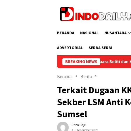
Loncat
ke
konten
BERANDA
NASIONAL
NUSANTARA
ADVERTORIAL
SERBA SERBI
Lapas Narkotika Muara Beliti dan Kemenag Musi Rawas Perkuat Si
BREAKING NEWS
Beranda
Berita
Terkait Dugaan K
Sekber LSM Anti Ko
Sumsel
Reza Fajri
15 Desember 2021