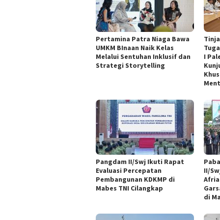
Pertamina Patra Niaga Bawa
Tinj
UMKM BInaan Naik Kelas
Tuga
Melalui Sentuhan Inklusif dan
I Pa
Strategi Storytelling
Kunj
Khus
Ment
Pangdam II/Swj Ikuti Rapat
Paba
Evaluasi Percepatan
II/Sw
Pembangunan KDKMP di
Afri
Mabes TNI Cilangkap
Gars
di M