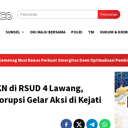
Pencarian
SUMSEL
OKI MAJU BERSAMA
POLRI
TNI
HUKUM & KRIM
nergitas Demi Optimalisasi Pembinaan Rohani Warga Binaan
KN di RSUD 4 Lawang,
rupsi Gelar Aksi di Kejati