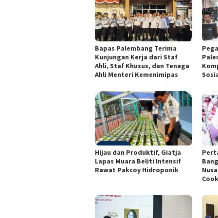
Bapas Palembang Terima
Pega
Kunjungan Kerja dari Staf
Pale
Ahli, Staf Khusus, dan Tenaga
Komp
Ahli Menteri Kemenimipas
Sosi
Hijau dan Produktif, Giatja
Pert
Lapas Muara Beliti Intensif
Bang
Rawat Pakcoy Hidroponik
Nusa
Cook