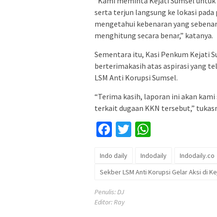
“Kami meminta Kejati Sumsel untuk
serta terjun langsung ke lokasi pada
mengetahui kebenaran yang sebenar 
menghitung secara benar,” katanya.
Sementara itu, Kasi Penkum Kejati
berterimakasih atas aspirasi yang 
LSM Anti Korupsi Sumsel.
“Terima kasih, laporan ini akan kam
terkait dugaan KKN tersebut,” tukas
Facebook
Twitter
WhatsApp
Indo daily
Indodaily
Indodaily.co
Sekber LSM Anti Korupsi Gelar Aksi di Ke
Penulis: DJ
Editor: Ray