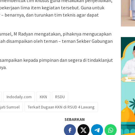
 membentuk tim khusus guna melakukan penyelidikan,
 pekerjaan lima item kegiatan tersebut. Guna untuk
– benarnya, dan turunkan tim teknis agar dapat
 Sumsel, M Radyan mengatakan, pihaknya mengucapkan
telah disampaikan oleh teman – teman Sekber Gabungan
i sampaikan kepada pimpinan dan segera di tindaklanjut
nya.
Indodaily.com
KKN
RSDU
jati Sumsel
Terkait Dugaan KKN di RSUD 4 Lawang
SEBARKAN