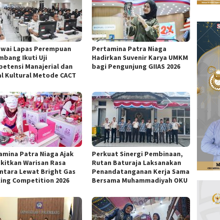
wai Lapas Perempuan
Pertamina Patra Niaga
mbang Ikuti Uji
Hadirkan Suvenir Karya UMKM
etensi Manajerial dan
bagi Pengunjung GIIAS 2026
al Kultural Metode CACT
amina Patra Niaga Ajak
Perkuat Sinergi Pembinaan,
kitkan Warisan Rasa
Rutan Baturaja Laksanakan
ntara Lewat Bright Gas
Penandatanganan Kerja Sama
ing Competition 2026
Bersama Muhammadiyah OKU