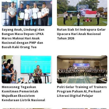
Sayang Anak, Lindungi dan
Rutan Siak Sri Indrapura Gelar
Bangun Masa Depan: LPKA
Upacara Hari Anak Nasional
Maros Maknai Hari Anak
Tahun 2026
Nasional dengan PMP dan
Basuh Kaki Orang Tua
Mensesneg Tegaskan
Polri Gelar Training of Trainers
Komitmen Pemerintah
Program Paham AI, Perkuat
Wujudkan Ekosistem
Literasi Digital Pelajar
Kendaraan Listrik Nasional