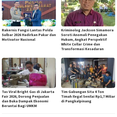
Rakernis Fungsi Lantas Polda
Kriminolog Jackson Simamora
Sulbar 2026 Hadirkan Pakar dan
Soroti Anomali Penegakan
Motivator Nasional
Hukum, Angkat Perspektif
White Collar Crime dan
Transformasi Kesadaran
Tas Viral Bright Gas di Jakarta
Tim Gabungan Sita 4 Ton
Fair 2026, Dorong Penjualan
Timah Ilegal Senilai Rp1,7 Miliar
dan Buka Dampak Ekonomi
di Pangkalpinang
Berantai Bagi UMKM