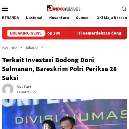
Loncat
Menu
ke
Mobile
konten
BERANDA
Nasional
Nusantara
Sumsel
OKI Maju Bersam
Isi Kemerdekaan dengan Kepedulian, Lapas Sekayu Berbagi di Pan
BREAKING NEWS
Beranda
Jakarta
Terkait Investasi Bodong Doni
Salmanan, Bareskrim Polri Periksa 28
Saksi
Reza Fajri
14 Maret 2022