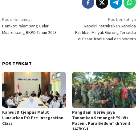
Navigasi
Pos sebelumnya
Pos berikutnya
Pemkot Palembang Gelar
Kapolri Instruksikan Kapolda
pos
Musrenbang RKPD Tahun 2023
Pastikan Minyak Goreng Tersedia
di Pasar Tradisional dan Modern
POS TERKAIT
Kanwil Ditjenpas Malut
Pangdam II/Sriwijaya
Luncurkan PO Pre-Integration
Tanamkan Semangat “Si Vis
Class
Pacem, Para Bellum” di Yonif
147/KGJ