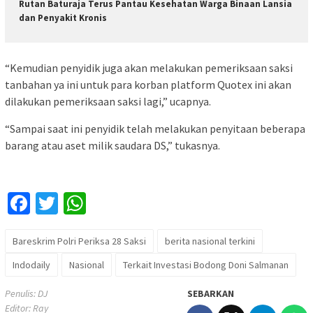
Rutan Baturaja Terus Pantau Kesehatan Warga Binaan Lansia
dan Penyakit Kronis
“Kemudian penyidik juga akan melakukan pemeriksaan saksi
tanbahan ya ini untuk para korban platform Quotex ini akan
dilakukan pemeriksaan saksi lagi,” ucapnya.
“Sampai saat ini penyidik telah melakukan penyitaan beberapa
barang atau aset milik saudara DS,” tukasnya.
Facebook
Twitter
WhatsApp
Bareskrim Polri Periksa 28 Saksi
berita nasional terkini
Indodaily
Nasional
Terkait Investasi Bodong Doni Salmanan
Penulis: DJ
SEBARKAN
Editor: Ray