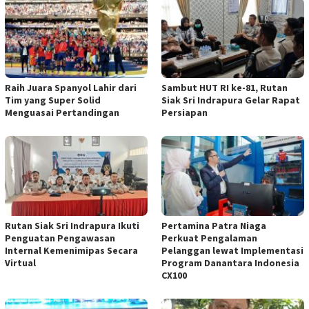
Raih Juara Spanyol Lahir dari
Sambut HUT RI ke-81, Rutan
Tim yang Super Solid
Siak Sri Indrapura Gelar Rapat
Menguasai Pertandingan
Persiapan
Rutan Siak Sri Indrapura Ikuti
Pertamina Patra Niaga
Penguatan Pengawasan
Perkuat Pengalaman
Internal Kemenimipas Secara
Pelanggan lewat Implementasi
Virtual
Program Danantara Indonesia
CX100