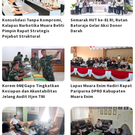
Konsolidasi Tanpa Kompromi,
Semarak HUT ke-81 RI, Rutan
Kalapas Narkotika Muara Beliti
Baturaja Gelar Aksi Donor
Pimpin Rapat Strategis
Darah
Pejabat Struktural
Korem 044/Gapo Tingkatkan
Lapas Muara Enim Hadiri Rapat
Kesiapan dan Akuntabilitas
Paripurna DPRD Kabupaten
Jelang Audit Itjen TNI
Muara Enim