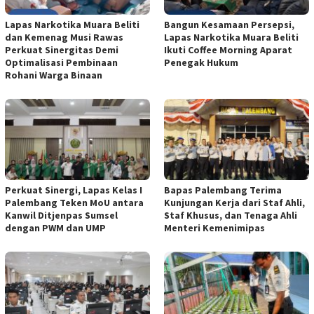
Lapas Narkotika Muara Beliti
Bangun Kesamaan Persepsi,
dan Kemenag Musi Rawas
Lapas Narkotika Muara Beliti
Perkuat Sinergitas Demi
Ikuti Coffee Morning Aparat
Optimalisasi Pembinaan
Penegak Hukum
Rohani Warga Binaan
Perkuat Sinergi, Lapas Kelas I
Bapas Palembang Terima
Palembang Teken MoU antara
Kunjungan Kerja dari Staf Ahli,
Kanwil Ditjenpas Sumsel
Staf Khusus, dan Tenaga Ahli
dengan PWM dan UMP
Menteri Kemenimipas