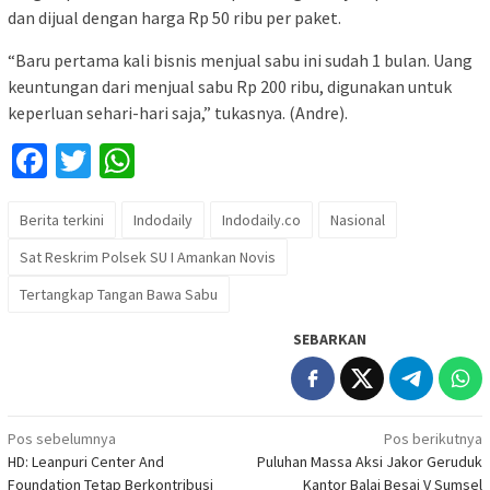
dan dijual dengan harga Rp 50 ribu per paket.
“Baru pertama kali bisnis menjual sabu ini sudah 1 bulan. Uang
keuntungan dari menjual sabu Rp 200 ribu, digunakan untuk
keperluan sehari-hari saja,” tukasnya. (Andre).
Facebook
Twitter
WhatsApp
Berita terkini
Indodaily
Indodaily.co
Nasional
Sat Reskrim Polsek SU I Amankan Novis
Tertangkap Tangan Bawa Sabu
SEBARKAN
Navigasi
Pos sebelumnya
Pos berikutnya
HD: Leanpuri Center And
Puluhan Massa Aksi Jakor Geruduk
pos
Foundation Tetap Berkontribusi
Kantor Balai Besai V Sumsel