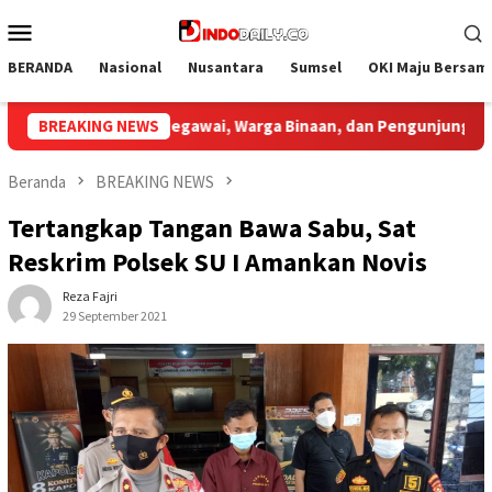
Loncat
Menu
ke
Mobile
konten
BERANDA
Nasional
Nusantara
Sumsel
OKI Maju Bersam
 dan Pengunjung
BREAKING NEWS
Bupati Muba Sambut Aspirasi Santun G
Beranda
BREAKING NEWS
Tertangkap Tangan Bawa Sabu, Sat
Reskrim Polsek SU I Amankan Novis
Reza Fajri
29 September 2021