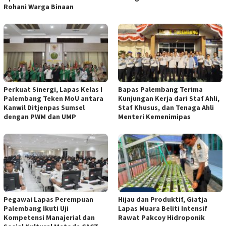
Rohani Warga Binaan
Perkuat Sinergi, Lapas Kelas I
Bapas Palembang Terima
Palembang Teken MoU antara
Kunjungan Kerja dari Staf Ahli,
Kanwil Ditjenpas Sumsel
Staf Khusus, dan Tenaga Ahli
dengan PWM dan UMP
Menteri Kemenimipas
Pegawai Lapas Perempuan
Hijau dan Produktif, Giatja
Palembang Ikuti Uji
Lapas Muara Beliti Intensif
Kompetensi Manajerial dan
Rawat Pakcoy Hidroponik