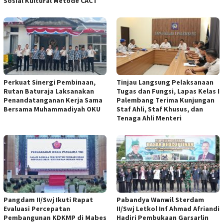
Sosial Kultural Metode CACT
Perkuat Sinergi Pembinaan,
Tinjau Langsung Pelaksanaan
Rutan Baturaja Laksanakan
Tugas dan Fungsi, Lapas Kelas I
Penandatanganan Kerja Sama
Palembang Terima Kunjungan
Bersama Muhammadiyah OKU
Staf Ahli, Staf Khusus, dan
Tenaga Ahli Menteri
Pangdam II/Swj Ikuti Rapat
Pabandya Wanwil Sterdam
Evaluasi Percepatan
II/Swj Letkol Inf Ahmad Afriandi
Pembangunan KDKMP di Mabes
Hadiri Pembukaan Garsarlin