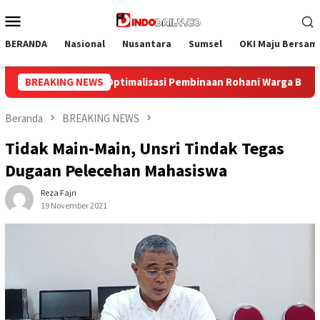
Loncat
Menu
ke
Mobile
konten
BERANDA
Nasional
Nusantara
Sumsel
OKI Maju Bersam
Rohani Warga Binaan
BREAKING NEWS
Bangun Kesamaan Persepsi, Lapas Na
Beranda
BREAKING NEWS
Tidak Main-Main, Unsri Tindak Tegas
Dugaan Pelecehan Mahasiswa
Reza Fajri
19 November 2021