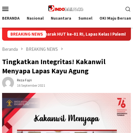
Loncat
Menu
ke
Mobile
konten
BERANDA
Nasional
Nusantara
Sumsel
OKI Maju Bersam
pas Kelas I Palembang Gelar Aksi Bersih-Bersih Lingkungan
BREAKING NEWS
Beranda
BREAKING NEWS
Tingkatkan Integritas! Kakanwil
Menyapa Lapas Kayu Agung
Reza Fajri
16 September 2021