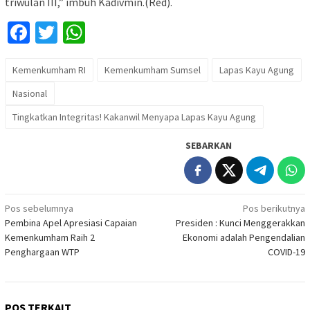
triwulan III,” imbuh Kadivmin.(Red).
Facebook
Twitter
WhatsApp
Kemenkumham RI
Kemenkumham Sumsel
Lapas Kayu Agung
Nasional
Tingkatkan Integritas! Kakanwil Menyapa Lapas Kayu Agung
SEBARKAN
Navigasi
Pos sebelumnya
Pos berikutnya
Pembina Apel Apresiasi Capaian
Presiden : Kunci Menggerakkan
pos
Kemenkumham Raih 2
Ekonomi adalah Pengendalian
Penghargaan WTP
COVID-19
POS TERKAIT