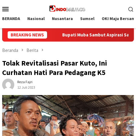
Loncat
Menu
ke
Mobile
konten
BERANDA
Nasional
Nusantara
Sumsel
OKI Maju Bersam
mbut Aspirasi Santun Gabungan Lembaga dan Masyarakat Muba B
BREAKING NEWS
Beranda
Berita
Tolak Revitalisasi Pasar Kuto, Ini
Curhatan Hati Para Pedagang K5
Reza Fajri
12 Juli 2023