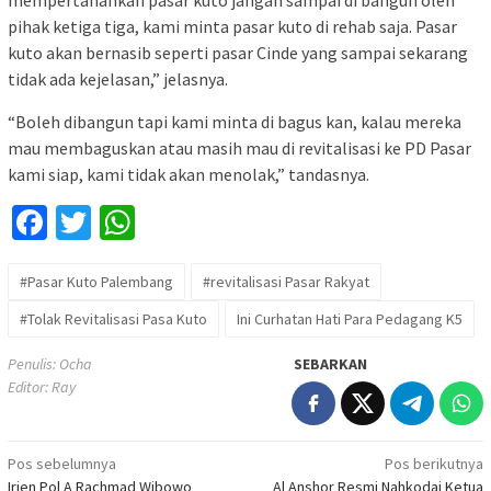
pihak ketiga tiga, kami minta pasar kuto di rehab saja. Pasar
kuto akan bernasib seperti pasar Cinde yang sampai sekarang
tidak ada kejelasan,” jelasnya.
“Boleh dibangun tapi kami minta di bagus kan, kalau mereka
mau membaguskan atau masih mau di revitalisasi ke PD Pasar
kami siap, kami tidak akan menolak,” tandasnya.
Facebook
Twitter
WhatsApp
#Pasar Kuto Palembang
#revitalisasi Pasar Rakyat
#Tolak Revitalisasi Pasa Kuto
Ini Curhatan Hati Para Pedagang K5
Penulis: Ocha
SEBARKAN
Editor: Ray
Navigasi
Pos sebelumnya
Pos berikutnya
Irjen Pol A Rachmad Wibowo
Al Anshor Resmi Nahkodai Ketua