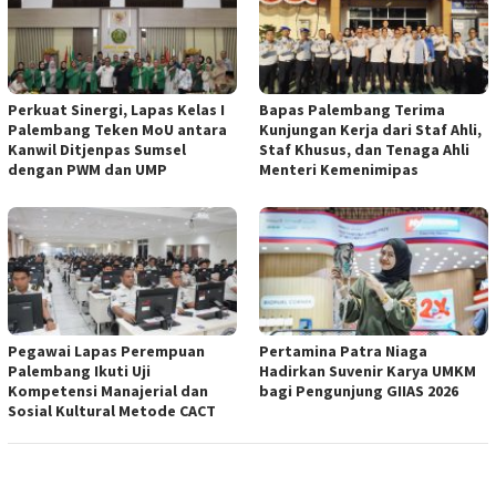
Perkuat Sinergi, Lapas Kelas I
Bapas Palembang Terima
Palembang Teken MoU antara
Kunjungan Kerja dari Staf Ahli,
Kanwil Ditjenpas Sumsel
Staf Khusus, dan Tenaga Ahli
dengan PWM dan UMP
Menteri Kemenimipas
Pegawai Lapas Perempuan
Pertamina Patra Niaga
Palembang Ikuti Uji
Hadirkan Suvenir Karya UMKM
Kompetensi Manajerial dan
bagi Pengunjung GIIAS 2026
Sosial Kultural Metode CACT