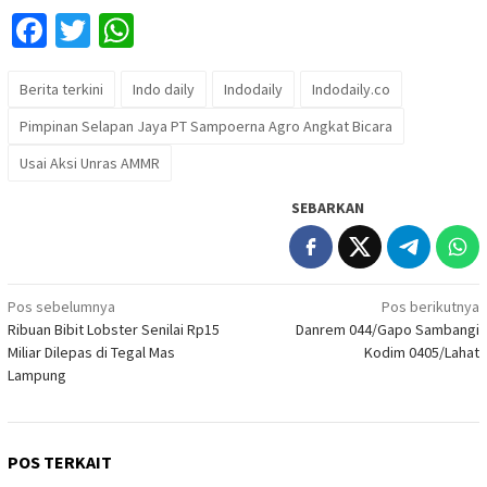
Facebook
Twitter
WhatsApp
Berita terkini
Indo daily
Indodaily
Indodaily.co
Pimpinan Selapan Jaya PT Sampoerna Agro Angkat Bicara
Usai Aksi Unras AMMR
SEBARKAN
Navigasi
Pos sebelumnya
Pos berikutnya
Ribuan Bibit Lobster Senilai Rp15
Danrem 044/Gapo Sambangi
pos
Miliar Dilepas di Tegal Mas
Kodim 0405/Lahat
Lampung
POS TERKAIT