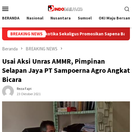
Loncat
Menu
ke
Mobile
konten
BERANDA
Nasional
Nusantara
Sumsel
OKI Maju Bersam
ikan Sapena Bakery
BREAKING NEWS
Tak Sekadar Mengobati, Lapas Narkotik
Beranda
BREAKING NEWS
Usai Aksi Unras AMMR, Pimpinan
Selapan Jaya PT Sampoerna Agro Angkat
Bicara
Reza Fajri
23 Oktober 2021