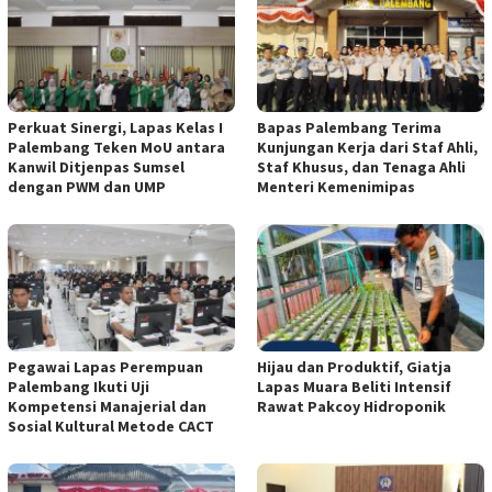
Perkuat Sinergi, Lapas Kelas I
Bapas Palembang Terima
Palembang Teken MoU antara
Kunjungan Kerja dari Staf Ahli,
Kanwil Ditjenpas Sumsel
Staf Khusus, dan Tenaga Ahli
dengan PWM dan UMP
Menteri Kemenimipas
Pegawai Lapas Perempuan
Hijau dan Produktif, Giatja
Palembang Ikuti Uji
Lapas Muara Beliti Intensif
Kompetensi Manajerial dan
Rawat Pakcoy Hidroponik
Sosial Kultural Metode CACT