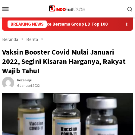
Loncat
Menu
ke
Mobile
konten
p LD Top 100
BREAKING NEWS
Isi Kemerdekaan dengan Kepedulian, Lapas 
Beranda
Berita
Vaksin Booster Covid Mulai Januari
2022, Segini Kisaran Harganya, Rakyat
Wajib Tahu!
Reza Fajri
6 Januari 2022