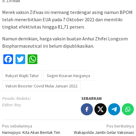
5. Zifivax
Merek vaksin Zifivax ini memang terdengar asing namun BPOM
telah menerbitkan EUA pada 7 Oktober 2021 dan memiliki
tingkat efektivitas hingga 81,71 persen.
Namun demikian, harga vaksin buatan Anhui Zhifei Longcom
Biopharmaceutical ini belum dipublikasikan.
Facebook
Twitter
WhatsApp
Rakyat Wajib Tahu!
Segini Kisaran Harganya
Vaksin Booster Covid Mulai Januari 2022
Penulis: Redaksi
SEBARKAN
Editor: Ray
Navigasi
Pos sebelumnya
Pos berikutnya
Harnojoyo: Kita Akan Bentuk Tim
Wakapolda Jambi Gelar Vaksinasi
pos