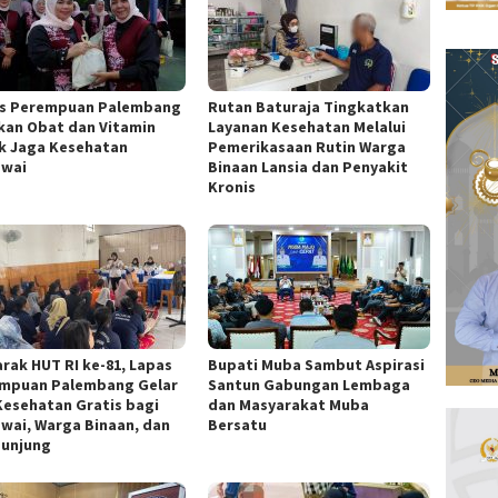
s Perempuan Palembang
Rutan Baturaja Tingkatkan
kan Obat dan Vitamin
Layanan Kesehatan Melalui
k Jaga Kesehatan
Pemerikasaan Rutin Warga
wai
Binaan Lansia dan Penyakit
Kronis
rak HUT RI ke-81, Lapas
Bupati Muba Sambut Aspirasi
mpuan Palembang Gelar
Santun Gabungan Lembaga
Kesehatan Gratis bagi
dan Masyarakat Muba
wai, Warga Binaan, dan
Bersatu
unjung