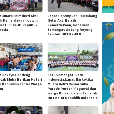
s Muara Enim Ikuti Aksi
Lapas Perempuan Palembang
ih Kemerdekaan dalam
Gelar Aksi Bersih
ka HUT ke-81 Republik
Kemerdekaan, Kobarkan
nesia
Semangat Gotong Royong
Sambut HUT Ke-81 RI
s Sekayu Gandeng
Satu Semangat, Satu
cab Muba Berikan Materi
Indonesia,Lapas Narkotika
r Kepramukaan ke Warga
Muara Beliti Resmi Buka
an
Parade Porseni Pegawai dan
Warga Binaan dalam Semarak
HUT Ke-81 Republik Indonesia