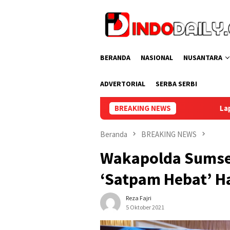
Loncat
ke
konten
BERANDA
NASIONAL
NUSANTARA
ADVERTORIAL
SERBA SERBI
BREAKING NEWS
Lapas Perempuan Palembang
Beranda
BREAKING NEWS
Wakapolda Sumsel
‘Satpam Hebat’ Ha
Reza Fajri
5 Oktober 2021