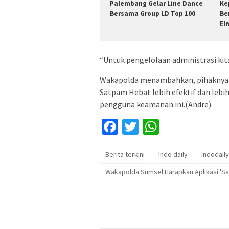
Palembang Gelar Line Dance
Ke
Bersama Group LD Top 100
Be
El
“Untuk pengelolaan administrasi kita
Wakapolda menambahkan, pihaknya b
Satpam Hebat lebih efektif dan lebi
pengguna keamanan ini.(Andre).
Facebook
Twitter
WhatsApp
Berita terkini
Indo daily
Indodaily
Wakapolda Sumsel Harapkan Aplikasi 'Sa