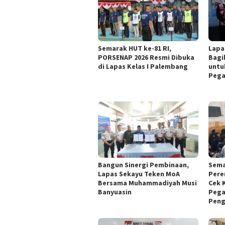
Semarak HUT ke-81 RI,
Lapa
PORSENAP 2026 Resmi Dibuka
Bagi
di Lapas Kelas I Palembang
untu
Pega
Bangun Sinergi Pembinaan,
Sema
Lapas Sekayu Teken MoA
Pere
Bersama Muhammadiyah Musi
Cek 
Banyuasin
Pega
Peng