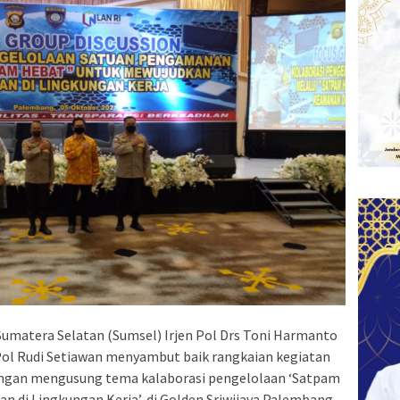
umatera Selatan (Sumsel) Irjen Pol Drs Toni Harmanto
Pol Rudi Setiawan menyambut baik rangkaian kegiatan
dengan mengusung tema kalaborasi pengelolaan ‘Satpam
di Lingkungan Kerja’, di Golden Sriwijaya Palembang,