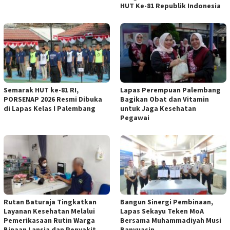
HUT Ke-81 Republik Indonesia
Semarak HUT ke-81 RI,
Lapas Perempuan Palembang
PORSENAP 2026 Resmi Dibuka
Bagikan Obat dan Vitamin
di Lapas Kelas I Palembang
untuk Jaga Kesehatan
Pegawai
Rutan Baturaja Tingkatkan
Bangun Sinergi Pembinaan,
Layanan Kesehatan Melalui
Lapas Sekayu Teken MoA
Pemerikasaan Rutin Warga
Bersama Muhammadiyah Musi
Binaan Lansia dan Penyakit
Banyuasin