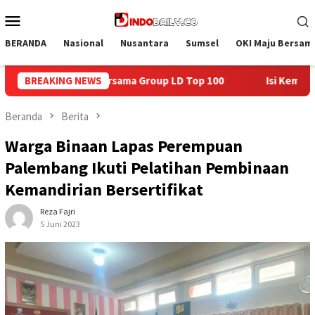
Loncat
Menu
ke
Mobile
konten
BERANDA
Nasional
Nusantara
Sumsel
OKI Maju Bersam
Top 100
BREAKING NEWS
Isi Kemerdekaan dengan Kepedulian, Lapas Sekay
Beranda
Berita
Warga Binaan Lapas Perempuan
Palembang Ikuti Pelatihan Pembinaan
Kemandirian Bersertifikat
Reza Fajri
5 Juni 2023