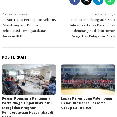
Navigasi
Pos sebelumnya
Pos berikutnya
30 WBP Lapas Perempuan Kelas IIA
Perkuat Pembangunan Zona
pos
Palembang Ikuti Program
Integritas, Lapas Perempuan
Rehabilitasi Pemasyarakatan
Palembang Sediakan Nomor
Bersama IKAI
Pengaduan Pelayanan Publik
POS TERKAIT
Dewan Komisaris Pertamina
Lapas Perempuan Palembang
Patra Niaga Tinjau Distribusi
Gelar Line Dance Bersama
Energi dan Program
Group LD Top 100
Pemberdayaan Masyarakat di
Kepri