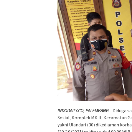
INDODAILY.CO, PALEMBANG
– Diduga sa
Sosial, Komplek MK II, Kecamatan G
yakni Ulandari (30) dikediaman kor
(30/10/2021) sekitar pukul 09.00 WIB, 