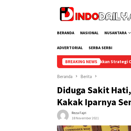
Loncat
ke
konten
BERANDA
NASIONAL
NUSANTARA
ADVERTORIAL
SERBA SERBI
Tunjukkan Strategi Cermat, Lapas Kelas I Pale
BREAKING NEWS
Beranda
Berita
Diduga Sakit Hati,
Kakak Iparnya Sen
Reza Fajri
18 November 2021