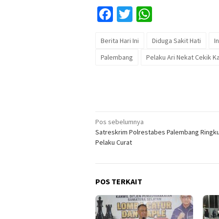
Facebook
Twitter
WhatsApp
Berita Hari Ini
Diduga Sakit Hati
I
Palembang
Pelaku Ari Nekat Cekik K
Navigasi
Pos sebelumnya
Satreskrim Polrestabes Palembang Ringk
pos
Pelaku Curat
POS TERKAIT