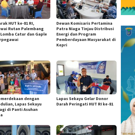
rak HUT ke-81 RI,
Dewan Komisaris Pertamina
wai Rutan Palembang
Patra Niaga Tinjau Distribusi
i Lomba Catur dan Gaple
Energi dan Program
rpegawai
Pemberdayaan Masyarakat di
Kepri
Kemerdekaan dengan
Lapas Sekayu Gelar Donor
dulian, Lapas Sekayu
Darah Peringati HUT RI ke-81
agi di Panti Asuhan
za