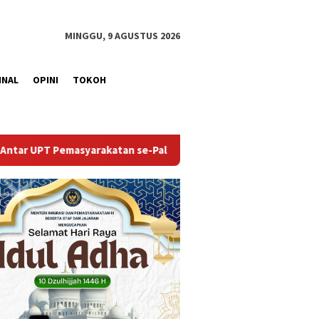
MINGGU, 9 AGUSTUS 2026
INAL
OPINI
TOKOH
n se-Palembang Raya
Semarak HUT ke-81 RI, Pegawai Ruta