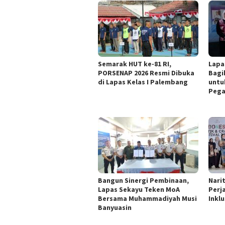
Semarak HUT ke-81 RI,
Lapa
PORSENAP 2026 Resmi Dibuka
Bagi
di Lapas Kelas I Palembang
untu
Pega
Bangun Sinergi Pembinaan,
Nari
Lapas Sekayu Teken MoA
Perj
Bersama Muhammadiyah Musi
Inklu
Banyuasin