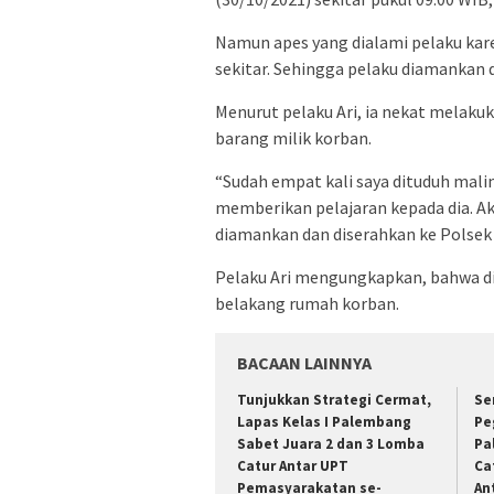
Namun apes yang dialami pelaku kar
sekitar. Sehingga pelaku diamankan
Menurut pelaku Ari, ia nekat melakuk
barang milik korban.
“Sudah empat kali saya dituduh mali
memberikan pelajaran kepada dia. Ak
diamankan dan diserahkan ke Polsek G
Pelaku Ari mengungkapkan, bahwa di
belakang rumah korban.
BACAAN LAINNYA
Tunjukkan Strategi Cermat,
Se
Lapas Kelas I Palembang
Pe
Sabet Juara 2 dan 3 Lomba
Pa
Catur Antar UPT
Ca
Pemasyarakatan se-
An