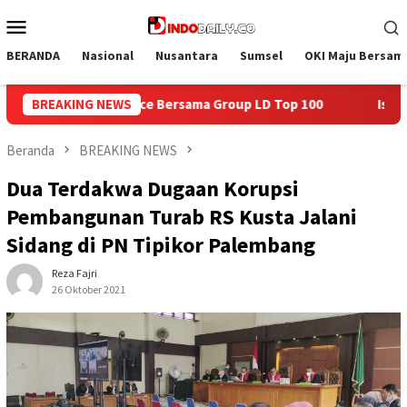
Loncat
Menu
ke
Mobile
konten
BERANDA
Nasional
Nusantara
Sumsel
OKI Maju Bersam
up LD Top 100
BREAKING NEWS
Isi Kemerdekaan dengan Kepedulian, Lapas
Beranda
BREAKING NEWS
Dua Terdakwa Dugaan Korupsi
Pembangunan Turab RS Kusta Jalani
Sidang di PN Tipikor Palembang
Reza Fajri
26 Oktober 2021