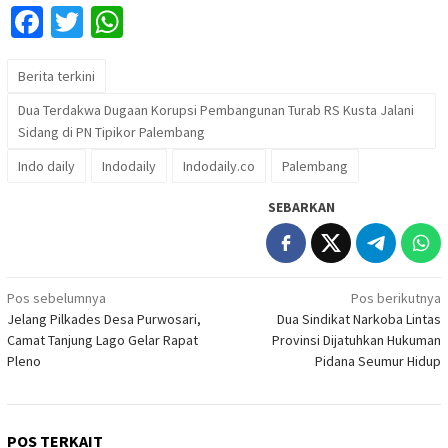
Facebook
Twitter
WhatsApp
Berita terkini
Dua Terdakwa Dugaan Korupsi Pembangunan Turab RS Kusta Jalani
Sidang di PN Tipikor Palembang
Indo daily
Indodaily
Indodaily.co
Palembang
SEBARKAN
Navigasi
Pos sebelumnya
Pos berikutnya
Jelang Pilkades Desa Purwosari,
Dua Sindikat Narkoba Lintas
pos
Camat Tanjung Lago Gelar Rapat
Provinsi Dijatuhkan Hukuman
Pleno
Pidana Seumur Hidup
POS TERKAIT