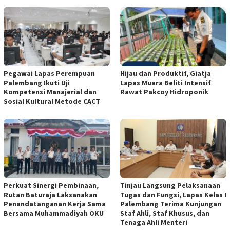
Pegawai Lapas Perempuan
Hijau dan Produktif, Giatja
Palembang Ikuti Uji
Lapas Muara Beliti Intensif
Kompetensi Manajerial dan
Rawat Pakcoy Hidroponik
Sosial Kultural Metode CACT
Perkuat Sinergi Pembinaan,
Tinjau Langsung Pelaksanaan
Rutan Baturaja Laksanakan
Tugas dan Fungsi, Lapas Kelas I
Penandatanganan Kerja Sama
Palembang Terima Kunjungan
Bersama Muhammadiyah OKU
Staf Ahli, Staf Khusus, dan
Tenaga Ahli Menteri