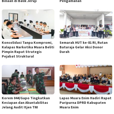
Binaan di Balik Jeruji
Pengamanan
Konsolidasi Tanpa Kompromi,
Semarak HUT ke-81 RI, Rutan
Kalapas Narkotika Muara Beliti
Baturaja Gelar Aksi Donor
Pimpin Rapat Strategis
Darah
Pejabat Struktural
Korem 044/Gapo Tingkatkan
Lapas Muara Enim Hadiri Rapat
Kesiapan dan Akuntabilitas
Paripurna DPRD Kabupaten
Jelang Audit Itjen TNI
Muara Enim