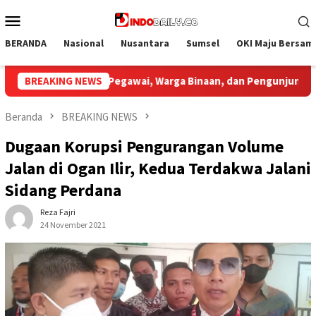
Loncat
Menu
ke
Mobile
konten
BERANDA
Nasional
Nusantara
Sumsel
OKI Maju Bersam
 Pengunjung
BREAKING NEWS
Bupati Muba Sambut Aspirasi Santun Gabun
Beranda
BREAKING NEWS
Dugaan Korupsi Pengurangan Volume
Jalan di Ogan Ilir, Kedua Terdakwa Jalani
Sidang Perdana
Reza Fajri
24 November 2021