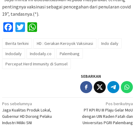
pentingnya vaksinasi sebagai pencegahan dari penularan covid
19”, tandasnya.(*).
Facebook
Twitter
WhatsApp
Berita terkini
HD : Gerakan Keroyok Vaksinasi
Indo daily
Indodaily
Indodaily.co
Palembang
Percepat Herd Immunity di Sumsel
SEBARKAN
Navigasi
Pos sebelumnya
Pos berikutnya
Jaga Kualitas Produk Lokal,
PT KPI RU III Plaju Gelar MoU
pos
Gubernur HD Dorong Pelaku
dengan UIN Raden Fatah dan
Industri Miliki SNI
Universitas PGRI Palembang