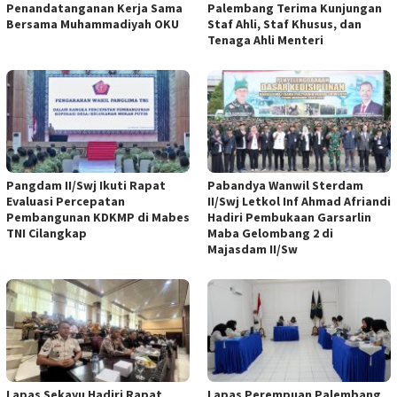
Penandatanganan Kerja Sama
Palembang Terima Kunjungan
Bersama Muhammadiyah OKU
Staf Ahli, Staf Khusus, dan
Tenaga Ahli Menteri
Pangdam II/Swj Ikuti Rapat
Pabandya Wanwil Sterdam
Evaluasi Percepatan
II/Swj Letkol Inf Ahmad Afriandi
Pembangunan KDKMP di Mabes
Hadiri Pembukaan Garsarlin
TNI Cilangkap
Maba Gelombang 2 di
Majasdam II/Sw
Lapas Sekayu Hadiri Rapat
Lapas Perempuan Palembang