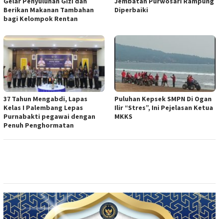
Gelar Penyuluhan Gizi dan
Jembatan Purwosari Rampung
Berikan Makanan Tambahan
Diperbaiki
bagi Kelompok Rentan
37 Tahun Mengabdi, Lapas
Puluhan Kepsek SMPN Di Ogan
Kelas I Palembang Lepas
Ilir “Stres”, Ini Pejelasan Ketua
Purnabakti pegawai dengan
MKKS
Penuh Penghormatan