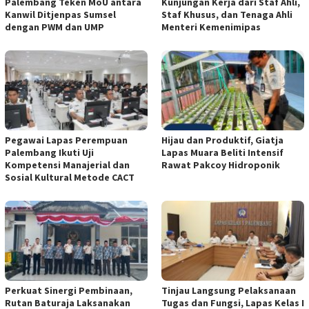
Palembang Teken MoU antara
Kunjungan Kerja dari Staf Ahli,
Kanwil Ditjenpas Sumsel
Staf Khusus, dan Tenaga Ahli
dengan PWM dan UMP
Menteri Kemenimipas
Pegawai Lapas Perempuan
Hijau dan Produktif, Giatja
Palembang Ikuti Uji
Lapas Muara Beliti Intensif
Kompetensi Manajerial dan
Rawat Pakcoy Hidroponik
Sosial Kultural Metode CACT
Perkuat Sinergi Pembinaan,
Tinjau Langsung Pelaksanaan
Rutan Baturaja Laksanakan
Tugas dan Fungsi, Lapas Kelas I