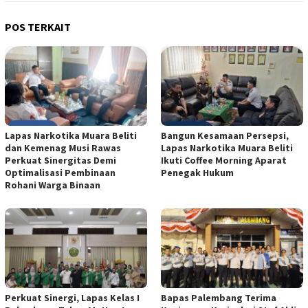
POS TERKAIT
Lapas Narkotika Muara Beliti
Bangun Kesamaan Persepsi,
dan Kemenag Musi Rawas
Lapas Narkotika Muara Beliti
Perkuat Sinergitas Demi
Ikuti Coffee Morning Aparat
Optimalisasi Pembinaan
Penegak Hukum
Rohani Warga Binaan
Perkuat Sinergi, Lapas Kelas I
Bapas Palembang Terima