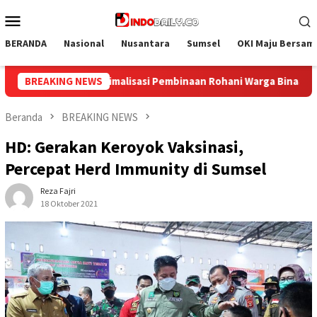
Loncat
Menu
ke
Mobile
konten
BERANDA
Nasional
Nusantara
Sumsel
OKI Maju Bersam
 Warga Binaan
BREAKING NEWS
Bangun Kesamaan Persepsi, Lapas Narkotik
Beranda
BREAKING NEWS
HD: Gerakan Keroyok Vaksinasi,
Percepat Herd Immunity di Sumsel
Reza Fajri
18 Oktober 2021