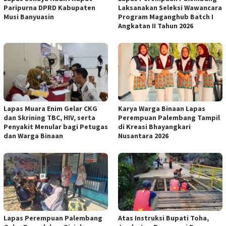
Paripurna DPRD Kabupaten
Laksanakan Seleksi Wawancara
Musi Banyuasin
Program Maganghub Batch I
Angkatan II Tahun 2026
Lapas Muara Enim Gelar CKG
Karya Warga Binaan Lapas
dan Skrining TBC, HIV, serta
Perempuan Palembang Tampil
Penyakit Menular bagi Petugas
di Kreasi Bhayangkari
dan Warga Binaan
Nusantara 2026
Lapas Perempuan Palembang
Atas Instruksi Bupati Toha,