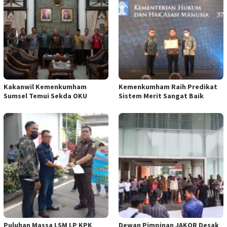
Kakanwil Kemenkumham
Kemenkumham Raih Predikat
Sumsel Temui Sekda OKU
Sistem Merit Sangat Baik
Puluhan Massa LSM LP KPK
Dewan Pimpinan JAKOR Desak