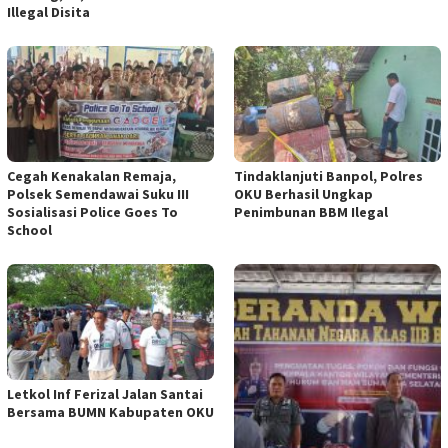
Illegal Disita
Cegah Kenakalan Remaja,
Tindaklanjuti Banpol, Polres
Polsek Semendawai Suku III
OKU Berhasil Ungkap
Sosialisasi Police Goes To
Penimbunan BBM Ilegal
School
Letkol Inf Ferizal Jalan Santai
Bersama BUMN Kabupaten OKU