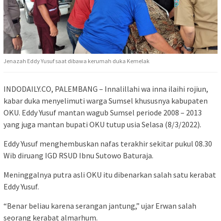
Jenazah Eddy Yusuf saat dibawa kerumah duka Kemelak
INDODAILY.CO, PALEMBANG – Innalillahi wa inna ilaihi rojiun,
kabar duka menyelimuti warga Sumsel khususnya kabupaten
OKU. Eddy Yusuf mantan wagub Sumsel periode 2008 – 2013
yang juga mantan bupati OKU tutup usia Selasa (8/3/2022).
Eddy Yusuf menghembuskan nafas terakhir sekitar pukul 08.30
Wib diruang IGD RSUD Ibnu Sutowo Baturaja.
Meninggalnya putra asli OKU itu dibenarkan salah satu kerabat
Eddy Yusuf.
“Benar beliau karena serangan jantung,” ujar Erwan salah
seorang kerabat almarhum.