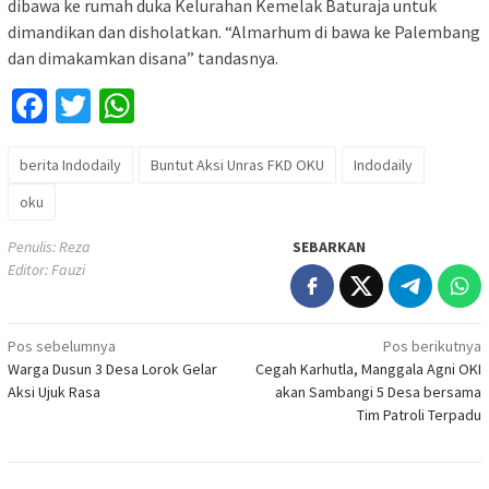
dibawa ke rumah duka Kelurahan Kemelak Baturaja untuk
dimandikan dan disholatkan. “Almarhum di bawa ke Palembang
dan dimakamkan disana” tandasnya.
Facebook
Twitter
WhatsApp
berita Indodaily
Buntut Aksi Unras FKD OKU
Indodaily
oku
Penulis: Reza
SEBARKAN
Editor: Fauzi
Navigasi
Pos sebelumnya
Pos berikutnya
Warga Dusun 3 Desa Lorok Gelar
Cegah Karhutla, Manggala Agni OKI
pos
Aksi Ujuk Rasa
akan Sambangi 5 Desa bersama
Tim Patroli Terpadu