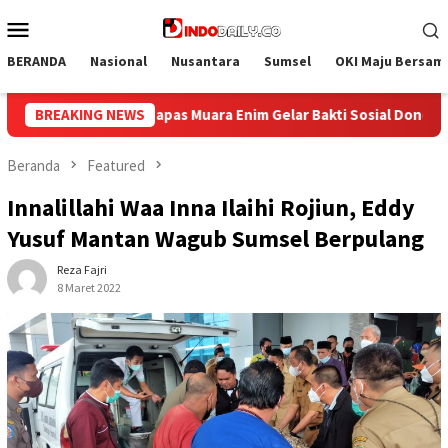
Loncat
Menu
ke
Mobile
konten
BERANDA
Nasional
Nusantara
Sumsel
OKI Maju Bersam
ial Donor Darah dalam Rangka Memperingati HUT ke-81 Republik 
BREAKING NEWS
Beranda
Featured
Innalillahi Waa Inna Ilaihi Rojiun, Eddy
Yusuf Mantan Wagub Sumsel Berpulang
Reza Fajri
8 Maret 2022