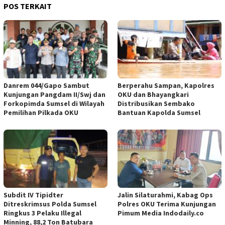
POS TERKAIT
Danrem 044/Gapo Sambut
Berperahu Sampan, Kapolres
Kunjungan Pangdam II/Swj dan
OKU dan Bhayangkari
Forkopimda Sumsel di Wilayah
Distribusikan Sembako
Pemilihan Pilkada OKU
Bantuan Kapolda Sumsel
Subdit IV Tipidter
Jalin Silaturahmi, Kabag Ops
Ditreskrimsus Polda Sumsel
Polres OKU Terima Kunjungan
Ringkus 3 Pelaku Illegal
Pimum Media Indodaily.co
Minning, 88,2 Ton Batubara