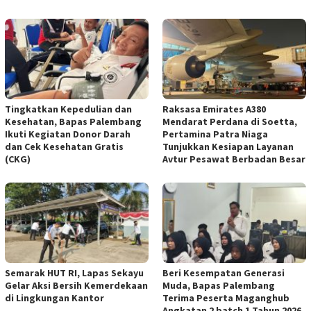
Tingkatkan Kepedulian dan
Raksasa Emirates A380
Kesehatan, Bapas Palembang
Mendarat Perdana di Soetta,
Ikuti Kegiatan Donor Darah
Pertamina Patra Niaga
dan Cek Kesehatan Gratis
Tunjukkan Kesiapan Layanan
(CKG)
Avtur Pesawat Berbadan Besar
Semarak HUT RI, Lapas Sekayu
Beri Kesempatan Generasi
Gelar Aksi Bersih Kemerdekaan
Muda, Bapas Palembang
di Lingkungan Kantor
Terima Peserta Maganghub
Angkatan 2 batch 1 Tahun 2026