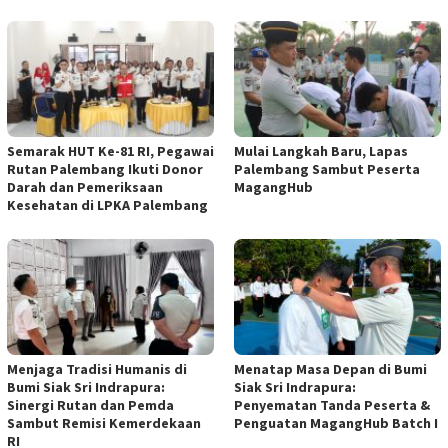
Semarak HUT Ke-81 RI, Pegawai
Mulai Langkah Baru, Lapas
Rutan Palembang Ikuti Donor
Palembang Sambut Peserta
Darah dan Pemeriksaan
MagangHub
Kesehatan di LPKA Palembang
Menjaga Tradisi Humanis di
Menatap Masa Depan di Bumi
Bumi Siak Sri Indrapura:
Siak Sri Indrapura:
Sinergi Rutan dan Pemda
Penyematan Tanda Peserta &
Sambut Remisi Kemerdekaan
Penguatan MagangHub Batch I
RI