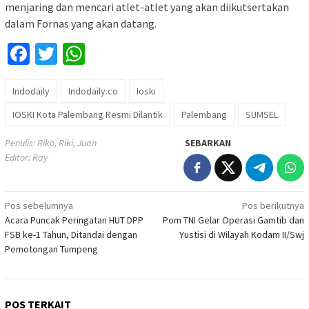
menjaring dan mencari atlet-atlet yang akan diikutsertakan
dalam Fornas yang akan datang.
Facebook
Twitter
WhatsApp
Indodaily
Indodaily.co
Ioski
IOSKI Kota Palembang Resmi Dilantik
Palembang
SUMSEL
Penulis: Riko, Riki, Juan
SEBARKAN
Editor: Ray
Navigasi
Pos sebelumnya
Pos berikutnya
Acara Puncak Peringatan HUT DPP
Pom TNI Gelar Operasi Gamtib dan
pos
FSB ke-1 Tahun, Ditandai dengan
Yustisi di Wilayah Kodam II/Swj
Pemotongan Tumpeng
POS TERKAIT