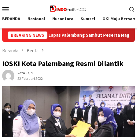
Loncat
Menu
ke
Mobile
konten
BERANDA
Nasional
Nusantara
Sumsel
OKI Maju Bersam
 Sambut Peserta MagangHub
BREAKING NEWS
Menjaga Tradisi Humanis di 
Beranda
Berita
IOSKI Kota Palembang Resmi Dilantik
Reza Fajri
22 Februari 2022