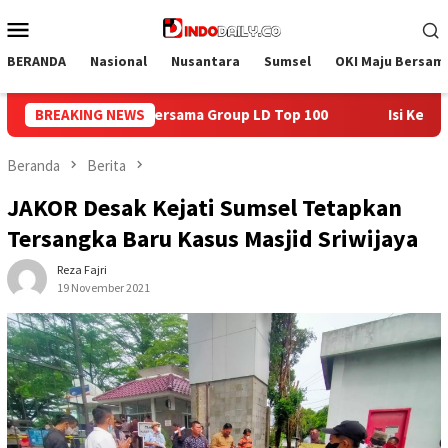
Loncat
Menu
ke
Mobile
konten
BERANDA
Nasional
Nusantara
Sumsel
OKI Maju Bersam
LD Top 100
BREAKING NEWS
Isi Kemerdekaan dengan Kepedulian, Lapas Se
Beranda
Berita
JAKOR Desak Kejati Sumsel Tetapkan
Tersangka Baru Kasus Masjid Sriwijaya
Reza Fajri
19 November 2021