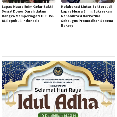
Lapas Muara Enim Gelar Bakti
Kolaborasi Lintas Sektoral di
Sosial Donor Darah dalam
Lapas Muara Enim: Sukseskan
Rangka Memperingati HUT ke-
Rehabilitasi Narkotika
81 Republik Indonesia
Sekaligus Promosikan Sapena
Bakery