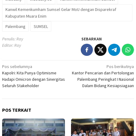
Kanwil Kemenkumham Sumsel Gelar MoU dengan Disparekraf
Kabupaten Muara Enim
Palembang
SUMSEL
Penulis: Ray
SEBARKAN
Editor: Ray
Navigasi
Pos sebelumnya
Pos berikutnya
Kapolri: Kita Punya Optimisme
Kantor Pencarian dan Pertolongan
pos
Hadapi Omicron dengan Sinergitas
Palembang Peringkat I Nasional
Seluruh Stakeholder
Dalam Bidang Kesiapsiagaan
POS TERKAIT