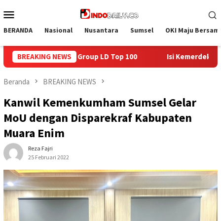
Loncat
Menu
ke
Mobile
konten
BERANDA
Nasional
Nusantara
Sumsel
OKI Maju Bersam
0
BREAKING NEWS
Isi Kemerdekaan dengan Kepedulian, Lapas Sekayu Berb
Beranda
BREAKING NEWS
Kanwil Kemenkumham Sumsel Gelar
MoU dengan Disparekraf Kabupaten
Muara Enim
Reza Fajri
25 Februari 2022