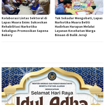
Kolaborasi Lintas Sektoral di
Tak Sekadar Mengobati, Lapas
Lapas Muara Enim: Sukseskan
Narkotika Muara Beliti
Rehabilitasi Narkotika
Hadirkan Harapan Melalui
Sekaligus Promosikan Sapena
Layanan Kesehatan Warga
Bakery
Binaan di Balik Jeruji