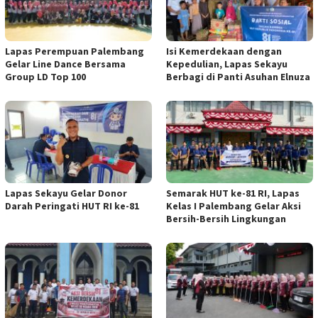
Lapas Perempuan Palembang
Isi Kemerdekaan dengan
Gelar Line Dance Bersama
Kepedulian, Lapas Sekayu
Group LD Top 100
Berbagi di Panti Asuhan Elnuza
Lapas Sekayu Gelar Donor
Semarak HUT ke-81 RI, Lapas
Darah Peringati HUT RI ke-81
Kelas I Palembang Gelar Aksi
Bersih-Bersih Lingkungan