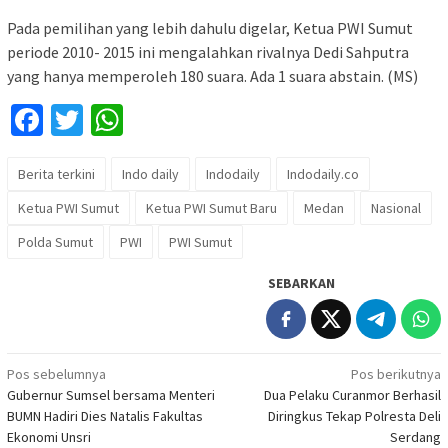
Pada pemilihan yang lebih dahulu digelar, Ketua PWI Sumut
periode 2010- 2015 ini mengalahkan rivalnya Dedi Sahputra
yang hanya memperoleh 180 suara. Ada 1 suara abstain. (MS)
Facebook
Twitter
WhatsApp
Berita terkini
Indo daily
Indodaily
Indodaily.co
Ketua PWI Sumut
Ketua PWI Sumut Baru
Medan
Nasional
Polda Sumut
PWI
PWI Sumut
SEBARKAN
Navigasi
Pos sebelumnya
Pos berikutnya
Gubernur Sumsel bersama Menteri
Dua Pelaku Curanmor Berhasil
pos
BUMN Hadiri Dies Natalis Fakultas
Diringkus Tekap Polresta Deli
Ekonomi Unsri
Serdang