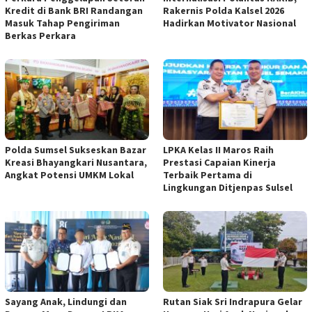
Kredit di Bank BRI Randangan
Rakernis Polda Kalsel 2026
Masuk Tahap Pengiriman
Hadirkan Motivator Nasional
Berkas Perkara
Polda Sumsel Sukseskan Bazar
LPKA Kelas II Maros Raih
Kreasi Bhayangkari Nusantara,
Prestasi Capaian Kinerja
Angkat Potensi UMKM Lokal
Terbaik Pertama di
Lingkungan Ditjenpas Sulsel
Sayang Anak, Lindungi dan
Rutan Siak Sri Indrapura Gelar