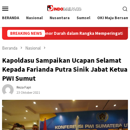
Loncat
Menu
ke
Mobile
konten
BERANDA
Nasional
Nusantara
Sumsel
OKI Maju Bersam
angka Memperingati HUT ke-81 Republik Indonesia
BREAKING NEWS
Kolabor
Beranda
Nasional
Kapoldasu Sampaikan Ucapan Selamat
Kepada Farianda Putra Sinik Jabat Ketua
PWI Sumut
Reza Fajri
23 Oktober 2021