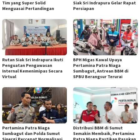
Tim yang Super Solid
Siak Sri Indrapura Gelar Rapat
Menguasai Pertandingan
Persiapan
Rutan Siak Sri Indrapura Ikuti
BPH Migas Kawal Upaya
Penguatan Pengawasan
Pertamina Patra Niaga
Internal Kemenimipas Secara
Sumbagut, Antrean BBM di
Virtual
SPBU Berangsur Terurai
Pertamina Patra Niaga
Distribusi BBM di Sumut
Sumbagut dan Polda Sumut
Semakin Membaik, Pertamina
Sinergi Percepat Normalisasi
Patra Niaga Pastikan Pasokan