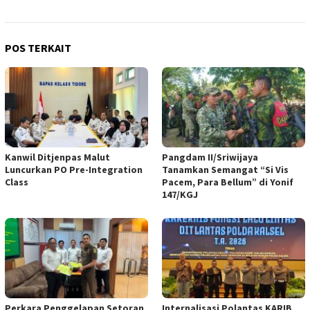
POS TERKAIT
Kanwil Ditjenpas Malut
Pangdam II/Sriwijaya
Luncurkan PO Pre-Integration
Tanamkan Semangat “Si Vis
Class
Pacem, Para Bellum” di Yonif
147/KGJ
Perkara Penggelapan Setoran
Internalisasi Polantas KARIB,