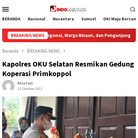
Loncat
Menu
ke
Mobile
konten
BERANDA
Nasional
Nusantara
Sumsel
OKI Maju Bersam
ngunjung
BREAKING NEWS
Bupati Muba Sambut Aspirasi Santun Gabungan
Beranda
BREAKING NEWS
Kapolres OKU Selatan Resmikan Gedung
Koperasi Primkoppol
Reza Fajri
12 Oktober 2021