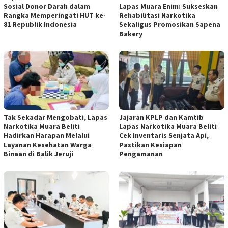
Sosial Donor Darah dalam
Lapas Muara Enim: Sukseskan
Rangka Memperingati HUT ke-
Rehabilitasi Narkotika
81 Republik Indonesia
Sekaligus Promosikan Sapena
Bakery
Tak Sekadar Mengobati, Lapas
Jajaran KPLP dan Kamtib
Narkotika Muara Beliti
Lapas Narkotika Muara Beliti
Hadirkan Harapan Melalui
Cek Inventaris Senjata Api,
Layanan Kesehatan Warga
Pastikan Kesiapan
Binaan di Balik Jeruji
Pengamanan