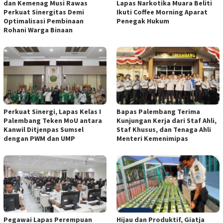
dan Kemenag Musi Rawas
Lapas Narkotika Muara Beliti
Perkuat Sinergitas Demi
Ikuti Coffee Morning Aparat
Optimalisasi Pembinaan
Penegak Hukum
Rohani Warga Binaan
Perkuat Sinergi, Lapas Kelas I
Bapas Palembang Terima
Palembang Teken MoU antara
Kunjungan Kerja dari Staf Ahli,
Kanwil Ditjenpas Sumsel
Staf Khusus, dan Tenaga Ahli
dengan PWM dan UMP
Menteri Kemenimipas
Pegawai Lapas Perempuan
Hijau dan Produktif, Giatja