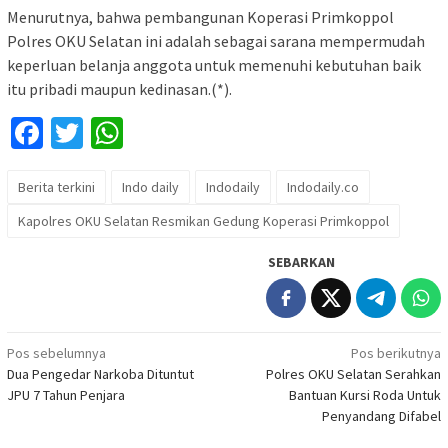
Menurutnya, bahwa pembangunan Koperasi Primkoppol
Polres OKU Selatan ini adalah sebagai sarana mempermudah
keperluan belanja anggota untuk memenuhi kebutuhan baik
itu pribadi maupun kedinasan.(*).
Facebook
Twitter
WhatsApp
Berita terkini
Indo daily
Indodaily
Indodaily.co
Kapolres OKU Selatan Resmikan Gedung Koperasi Primkoppol
SEBARKAN
Navigasi
Pos sebelumnya
Pos berikutnya
Dua Pengedar Narkoba Dituntut
Polres OKU Selatan Serahkan
pos
JPU 7 Tahun Penjara
Bantuan Kursi Roda Untuk
Penyandang Difabel