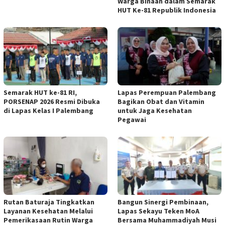
Warga Binaan dalam Semarak
HUT Ke-81 Republik Indonesia
Semarak HUT ke-81 RI,
Lapas Perempuan Palembang
PORSENAP 2026 Resmi Dibuka
Bagikan Obat dan Vitamin
di Lapas Kelas I Palembang
untuk Jaga Kesehatan
Pegawai
Rutan Baturaja Tingkatkan
Bangun Sinergi Pembinaan,
Layanan Kesehatan Melalui
Lapas Sekayu Teken MoA
Pemerikasaan Rutin Warga
Bersama Muhammadiyah Musi