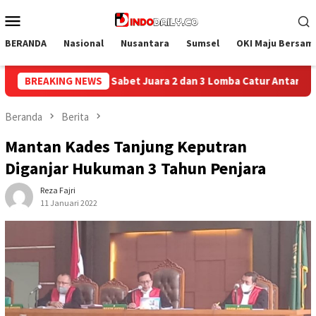
Loncat
Menu
ke
Mobile
konten
BERANDA
Nasional
Nusantara
Sumsel
OKI Maju Bersam
 3 Lomba Catur Antar UPT Pemasyarakatan se-Palembang Raya
BREAKING NEWS
Beranda
Berita
Mantan Kades Tanjung Keputran
Diganjar Hukuman 3 Tahun Penjara
Reza Fajri
11 Januari 2022