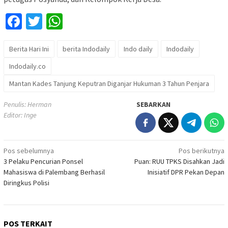
Facebook
Twitter
WhatsApp
Berita Hari Ini
berita Indodaily
Indo daily
Indodaily
Indodaily.co
Mantan Kades Tanjung Keputran Diganjar Hukuman 3 Tahun Penjara
Penulis: Herman
SEBARKAN
Editor: Inge
Navigasi
Pos sebelumnya
Pos berikutnya
3 Pelaku Pencurian Ponsel
Puan: RUU TPKS Disahkan Jadi
pos
Mahasiswa di Palembang Berhasil
Inisiatif DPR Pekan Depan
Diringkus Polisi
POS TERKAIT