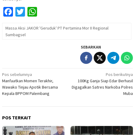
Facebook
Twitter
WhatsApp
Massa Aksi JAKOR 'Geruduk' PT Pertamina Mor II Regional
Sumbagsel
SEBARKAN
Navigasi
Pos sebelumnya
Pos berikutnya
Manfaatkan Momen Terakhir,
100Kg Ganja Siap Edar Berhasil
pos
Wawako Tinjau Apotik Bersama
Digagalkan Satres Narkoba Polres
Kepala BPPOM Palembang
Muba
POS TERKAIT