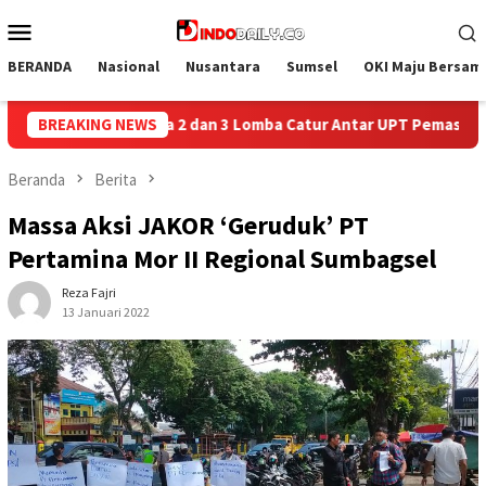
Loncat
Menu
ke
Mobile
konten
BERANDA
Nasional
Nusantara
Sumsel
OKI Maju Bersam
tur Antar UPT Pemasyarakatan se-Palembang Raya
BREAKING NEWS
Semarak
Beranda
Berita
Massa Aksi JAKOR ‘Geruduk’ PT
Pertamina Mor II Regional Sumbagsel
Reza Fajri
13 Januari 2022