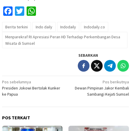
Facebook
Twitter
WhatsApp
Berita terkini
Indo daily
Indodaily
Indodaily.co
Menparekraf RI Apresiasi Peran HD Terhadap Perkembangan Desa
Wisata di Sumsel
SEBARKAN
Navigasi
Pos sebelumnya
Pos berikutnya
Presiden Jokowi Bertolak Kunker
Dewan Pimpinan Jakor Kembali
pos
ke Papua
Sambangi Kejati Sumsel
POS TERKAIT