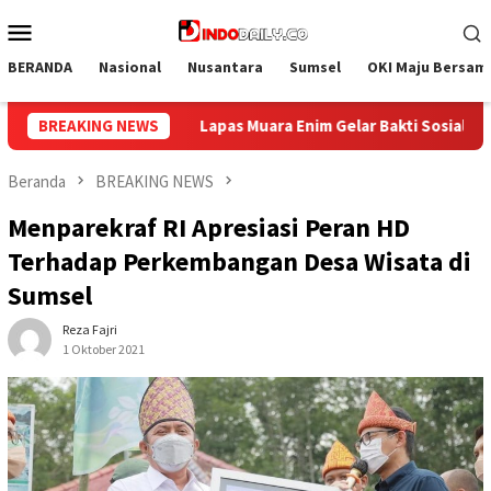
Loncat
Menu
ke
Mobile
konten
BERANDA
Nasional
Nusantara
Sumsel
OKI Maju Bersam
kti Sosial Donor Darah dalam Rangka Memperingati HUT ke-81 Re
BREAKING NEWS
Beranda
BREAKING NEWS
Menparekraf RI Apresiasi Peran HD
Terhadap Perkembangan Desa Wisata di
Sumsel
Reza Fajri
1 Oktober 2021