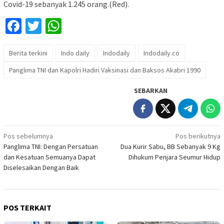
Covid-19 sebanyak 1.245 orang.(Red).
Facebook
Twitter
WhatsApp
Berita terkini
Indo daily
Indodaily
Indodaily.co
Panglima TNI dan Kapolri Hadiri Vaksinasi dan Baksos Akabri 1990
SEBARKAN
Navigasi
Pos sebelumnya
Pos berikutnya
Panglima TNI: Dengan Persatuan
Dua Kurir Sabu, BB Sebanyak 9 Kg
pos
dan Kesatuan Semuanya Dapat
Dihukum Penjara Seumur Hidup
Diselesaikan Dengan Baik
POS TERKAIT