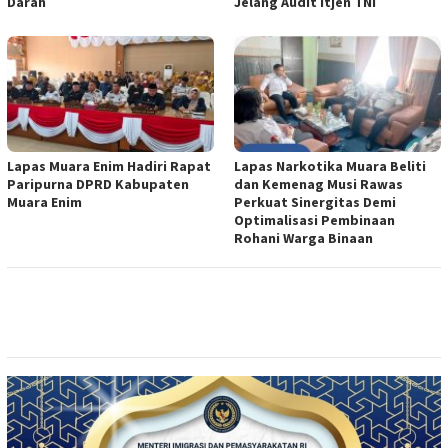
Darah
Jelang Audit Itjen TNI
Lapas Muara Enim Hadiri Rapat
Lapas Narkotika Muara Beliti
Paripurna DPRD Kabupaten
dan Kemenag Musi Rawas
Muara Enim
Perkuat Sinergitas Demi
Optimalisasi Pembinaan
Rohani Warga Binaan