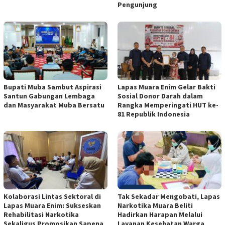
Pengunjung
Bupati Muba Sambut Aspirasi
Lapas Muara Enim Gelar Bakti
Santun Gabungan Lembaga
Sosial Donor Darah dalam
dan Masyarakat Muba Bersatu
Rangka Memperingati HUT ke-
81 Republik Indonesia
Kolaborasi Lintas Sektoral di
Tak Sekadar Mengobati, Lapas
Lapas Muara Enim: Sukseskan
Narkotika Muara Beliti
Rehabilitasi Narkotika
Hadirkan Harapan Melalui
Sekaligus Promosikan Sapena
Layanan Kesehatan Warga