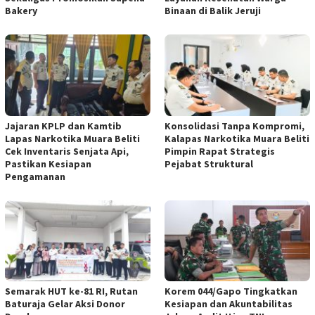
Bakery
Binaan di Balik Jeruji
Jajaran KPLP dan Kamtib
Konsolidasi Tanpa Kompromi,
Lapas Narkotika Muara Beliti
Kalapas Narkotika Muara Beliti
Cek Inventaris Senjata Api,
Pimpin Rapat Strategis
Pastikan Kesiapan
Pejabat Struktural
Pengamanan
Semarak HUT ke-81 RI, Rutan
Korem 044/Gapo Tingkatkan
Baturaja Gelar Aksi Donor
Kesiapan dan Akuntabilitas