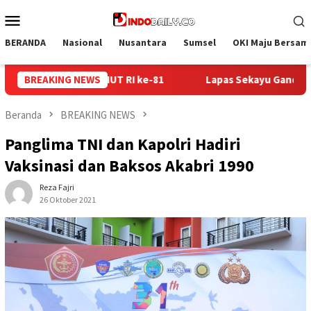
Loncat
Menu
ke
Mobile
konten
BERANDA
Nasional
Nusantara
Sumsel
OKI Maju Bersam
as Sekayu Gandeng Kwarcab Muba Berikan Materi Dasar Kepramu
BREAKING NEWS
Beranda
BREAKING NEWS
Panglima TNI dan Kapolri Hadiri
Vaksinasi dan Baksos Akabri 1990
Reza Fajri
26 Oktober 2021