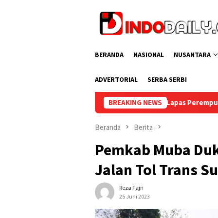
Loncat
ke
konten
BERANDA
NASIONAL
NUSANTARA
ADVERTORIAL
SERBA SERBI
k HUT RI ke-81, Lapas Perempuan Palembang Gelar Cek Kesehata
BREAKING NEWS
Beranda
Berita
Pemkab Muba Du
Jalan Tol Trans 
Reza Fajri
25 Juni 2023