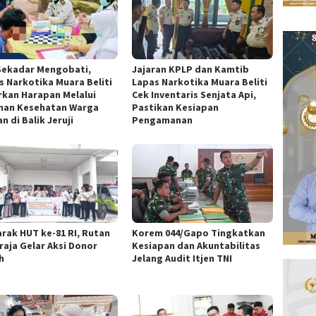
Sekadar Mengobati,
Jajaran KPLP dan Kamtib
s Narkotika Muara Beliti
Lapas Narkotika Muara Beliti
rkan Harapan Melalui
Cek Inventaris Senjata Api,
nan Kesehatan Warga
Pastikan Kesiapan
n di Balik Jeruji
Pengamanan
rak HUT ke-81 RI, Rutan
Korem 044/Gapo Tingkatkan
raja Gelar Aksi Donor
Kesiapan dan Akuntabilitas
h
Jelang Audit Itjen TNI