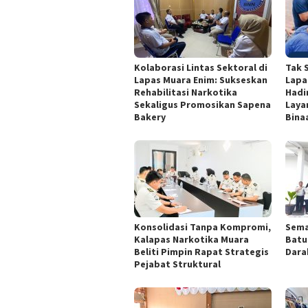
Kolaborasi Lintas Sektoral di
Tak 
Lapas Muara Enim: Sukseskan
Lapa
Rehabilitasi Narkotika
Hadi
Sekaligus Promosikan Sapena
Laya
Bakery
Binaa
Konsolidasi Tanpa Kompromi,
Sema
Kalapas Narkotika Muara
Batu
Beliti Pimpin Rapat Strategis
Dara
Pejabat Struktural