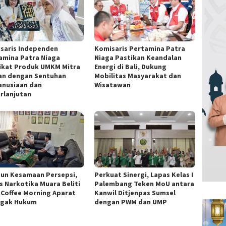
saris Independen
Komisaris Pertamina Patra
amina Patra Niaga
Niaga Pastikan Keandalan
ikat Produk UMKM Mitra
Energi di Bali, Dukung
an dengan Sentuhan
Mobilitas Masyarakat dan
nusiaan dan
Wisatawan
rlanjutan
un Kesamaan Persepsi,
Perkuat Sinergi, Lapas Kelas I
s Narkotika Muara Beliti
Palembang Teken MoU antara
i Coffee Morning Aparat
Kanwil Ditjenpas Sumsel
gak Hukum
dengan PWM dan UMP