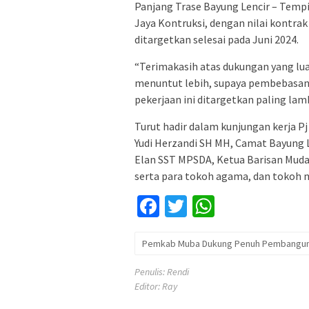
Panjang Trase Bayung Lencir – Tempi
Jaya Kontruksi, dengan nilai kontrak
ditargetkan selesai pada Juni 2024.
“Terimakasih atas dukungan yang lu
menuntut lebih, supaya pembebasan l
pekerjaan ini ditargetkan paling lamb
Turut hadir dalam kunjungan kerja Pj 
Yudi Herzandi SH MH, Camat Bayung L
Elan SST MPSDA, Ketua Barisan Muda 
serta para tokoh agama, dan tokoh 
Facebook
Twitter
WhatsApp
Pemkab Muba Dukung Penuh Pembangunan
Penulis: Rendi
Editor: Ray