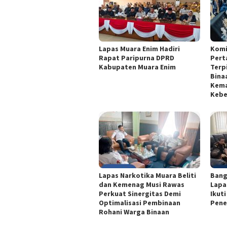
Lapas Muara Enim Hadiri
Komi
Rapat Paripurna DPRD
Pert
Kabupaten Muara Enim
Terp
Bina
Kema
Kebe
Lapas Narkotika Muara Beliti
Bang
dan Kemenag Musi Rawas
Lapa
Perkuat Sinergitas Demi
Ikut
Optimalisasi Pembinaan
Pene
Rohani Warga Binaan