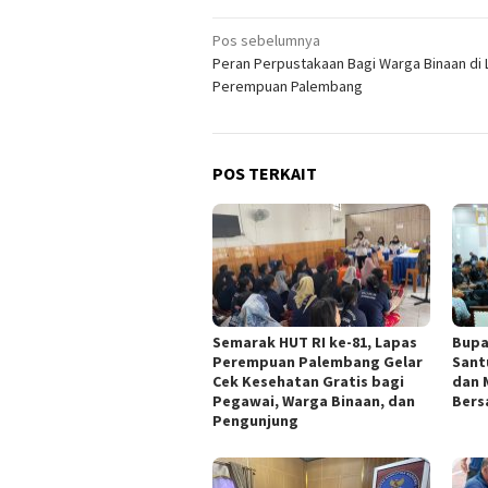
Navigasi
Pos sebelumnya
Peran Perpustakaan Bagi Warga Binaan di
pos
Perempuan Palembang
POS TERKAIT
Semarak HUT RI ke-81, Lapas
Bupa
Perempuan Palembang Gelar
Sant
Cek Kesehatan Gratis bagi
dan 
Pegawai, Warga Binaan, dan
Bers
Pengunjung