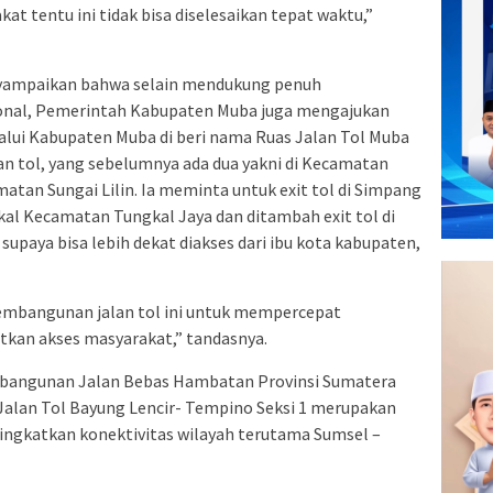
t tentu ini tidak bisa diselesaikan tepat waktu,”
nyampaikan bahwa selain mendukung penuh
onal, Pemerintah Kabupaten Muba juga mengajukan
alui Kabupaten Muba di beri nama Ruas Jalan Tol Muba
n tol, yang sebelumnya ada dua yakni di Kecamatan
atan Sungai Lilin. Ia meminta untuk exit tol di Simpang
ngkal Kecamatan Tungkal Jaya dan ditambah exit tol di
upaya bisa lebih dekat diakses dari ibu kota kabupaten,
pembangunan jalan tol ini untuk mempercepat
an akses masyarakat,” tandasnya.
bangunan Jalan Bebas Hambatan Provinsi Sumatera
alan Tol Bayung Lencir- Tempino Seksi 1 merupakan
ingkatkan konektivitas wilayah terutama Sumsel –