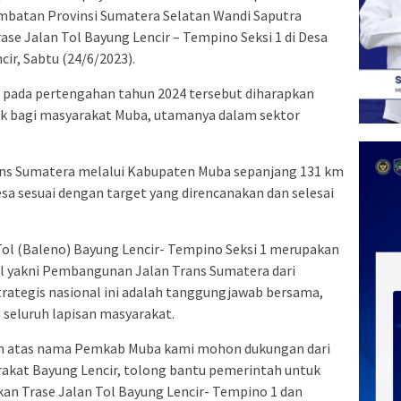
batan Provinsi Sumatera Selatan Wandi Saputra
 Jalan Tol Bayung Lencir – Tempino Seksi 1 di Desa
r, Sabtu (24/6/2023).
g pada pertengahan tahun 2024 tersebut diharapkan
ck bagi masyarakat Muba, utamanya dalam sektor
ns Sumatera melalui Kabupaten Muba sepanjang 131 km
sa sesuai dengan target yang direncanakan dan selesai
l (Baleno) Bayung Lencir- Tempino Seksi 1 merupakan
al yakni Pembangunan Jalan Trans Sumatera dari
strategis nasional ini adalah tanggungjawab bersama,
seluruh lapisan masyarakat.
an atas nama Pemkab Muba kami mohon dukungan dari
akat Bayung Lencir, tolong bantu pemerintah untuk
an Trase Jalan Tol Bayung Lencir- Tempino 1 dan