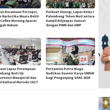
un Kesamaan Persepsi,
Perkuat Sinergi, Lapas Kelas I
s Narkotika Muara Beliti
Palembang Teken MoU antara
i Coffee Morning Aparat
Kanwil Ditjenpas Sumsel
gak Hukum
dengan PWM dan UMP
wai Lapas Perempuan
Pertamina Patra Niaga
mbang Ikuti Uji
Hadirkan Suvenir Karya UMKM
etensi Manajerial dan
bagi Pengunjung GIIAS 2026
al Kultural Metode CACT