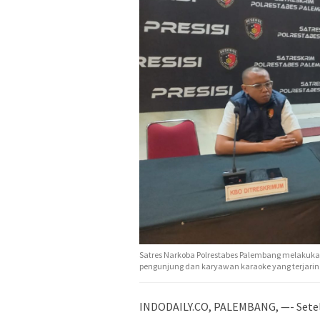
Satres Narkoba Polrestabes Palembang melakukan
pengunjung dan karyawan karaoke yang terjarin
INDODAILY.CO, PALEMBANG, —- Setel