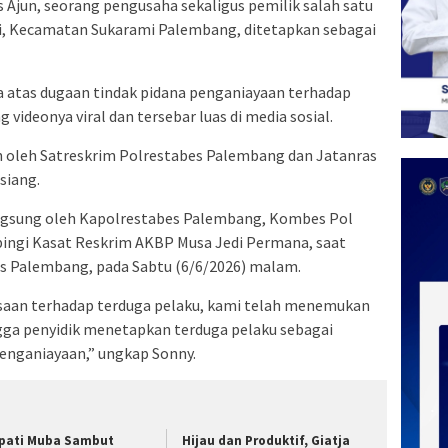
s Ajun, seorang pengusaha sekaligus pemilik salah satu
nji, Kecamatan Sukarami Palembang, ditetapkan sebagai
a atas dugaan tindak pidana penganiayaan terhadap
g videonya viral dan tersebar luas di media sosial.
an oleh Satreskrim Polrestabes Palembang dan Jatanras
siang.
ngsung oleh Kapolrestabes Palembang, Kombes Pol
pingi Kasat Reskrim AKBP Musa Jedi Permana, saat
es Palembang, pada Sabtu (6/6/2026) malam.
iksaan terhadap terduga pelaku, kami telah menemukan
ngga penyidik menetapkan terduga pelaku sebagai
penganiayaan,” ungkap Sonny.
pati Muba Sambut
Hijau dan Produktif, Giatja