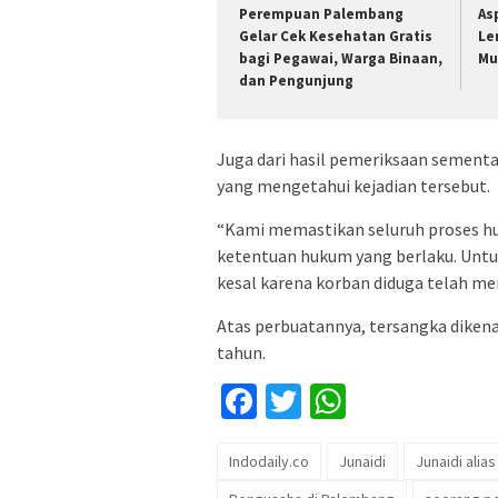
Perempuan Palembang
As
Gelar Cek Kesehatan Gratis
Le
bagi Pegawai, Warga Binaan,
Mu
dan Pengunjung
Juga dari hasil pemeriksaan sementa
yang mengetahui kejadian tersebut.
“Kami memastikan seluruh proses hu
ketentuan hukum yang berlaku. Untuk
kesal karena korban diduga telah me
Atas perbuatannya, tersangka diken
tahun.
Facebook
Twitter
WhatsApp
Indodaily.co
Junaidi
Junaidi alias