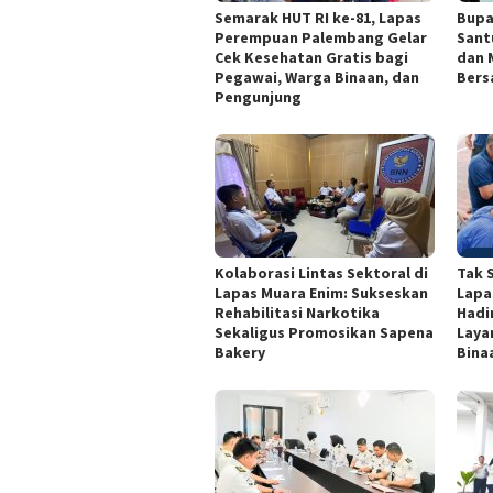
Semarak HUT RI ke-81, Lapas
Bupa
Perempuan Palembang Gelar
Sant
Cek Kesehatan Gratis bagi
dan 
Pegawai, Warga Binaan, dan
Bers
Pengunjung
Kolaborasi Lintas Sektoral di
Tak 
Lapas Muara Enim: Sukseskan
Lapa
Rehabilitasi Narkotika
Hadi
Sekaligus Promosikan Sapena
Laya
Bakery
Binaa