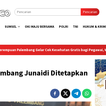
Pencarian
SUMSEL
OKI MAJU BERSAMA
POLRI
TNI
HUKUM & KRIM
esehatan Gratis bagi Pegawai, Warga Binaan, dan Pengunjung
embang Junaidi Ditetapkan