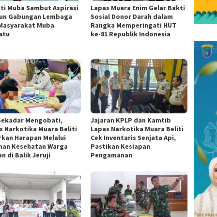
ti Muba Sambut Aspirasi
Lapas Muara Enim Gelar Bakti
un Gabungan Lembaga
Sosial Donor Darah dalam
Masyarakat Muba
Rangka Memperingati HUT
atu
ke-81 Republik Indonesia
Sekadar Mengobati,
Jajaran KPLP dan Kamtib
s Narkotika Muara Beliti
Lapas Narkotika Muara Beliti
rkan Harapan Melalui
Cek Inventaris Senjata Api,
nan Kesehatan Warga
Pastikan Kesiapan
n di Balik Jeruji
Pengamanan