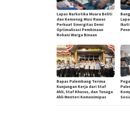
Lapas Narkotika Muara Beliti
Bang
dan Kemenag Musi Rawas
Lapa
Perkuat Sinergitas Demi
Ikut
Optimalisasi Pembinaan
Pene
Rohani Warga Binaan
Bapas Palembang Terima
Pega
Kunjungan Kerja dari Staf
Pale
Ahli, Staf Khusus, dan Tenaga
Komp
Ahli Menteri Kemenimipas
Sosi