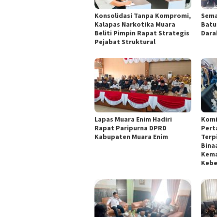
Konsolidasi Tanpa Kompromi,
Sema
Kalapas Narkotika Muara
Batu
Beliti Pimpin Rapat Strategis
Dara
Pejabat Struktural
Lapas Muara Enim Hadiri
Komi
Rapat Paripurna DPRD
Pert
Kabupaten Muara Enim
Terp
Bina
Kema
Kebe