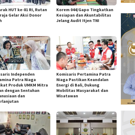
rak HUT ke-81 RI, Rutan
Korem 044/Gapo Tingkatkan
raja Gelar Aksi Donor
Kesiapan dan Akuntabilitas
h
Jelang Audit Itjen TNI
saris Independen
Komisaris Pertamina Patra
amina Patra Niaga
Niaga Pastikan Keandalan
ikat Produk UMKM Mitra
Energi di Bali, Dukung
an dengan Sentuhan
Mobilitas Masyarakat dan
nusiaan dan
Wisatawan
rlanjutan