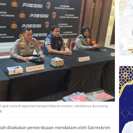
 giat razia di sejumlah tempat hiburan malam, setidaknya dua orang
g.
ah dilakukan pemeriksaan mendalam oleh Satreskrim