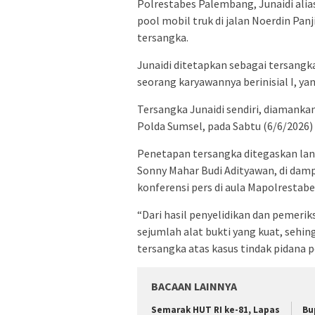
Polrestabes Palembang, Junaidi alia
pool mobil truk di jalan Noerdin Pa
tersangka.
Junaidi ditetapkan sebagai tersangk
seorang karyawannya berinisial I, yan
Tersangka Junaidi sendiri, diamank
Polda Sumsel, pada Sabtu (6/6/2026) 
Penetapan tersangka ditegaskan la
Sonny Mahar Budi Adityawan, di dam
konferensi pers di aula Mapolrestab
“Dari hasil penyelidikan dan pemer
sejumlah alat bukti yang kuat, sehi
tersangka atas kasus tindak pidana 
BACAAN LAINNYA
Semarak HUT RI ke-81, Lapas
Bu