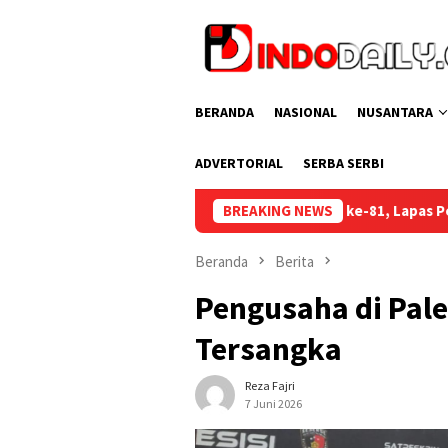
Loncat
ke
konten
BERANDA
NASIONAL
NUSANTARA
ADVERTORIAL
SERBA SERBI
Semarak HUT RI ke-81, Lapas Perempuan Palembang Gelar Cek K
BREAKING NEWS
Beranda
Berita
Pengusaha di Pal
Tersangka
Reza Fajri
7 Juni 2026