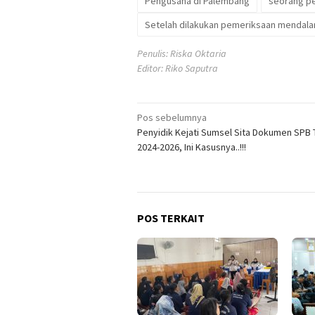
Pengusaha di Palembang
seorang p
Setelah dilakukan pemeriksaan mendala
Penulis: Riska Oktaria
Editor: Riko Saputra
Navigasi
Pos sebelumnya
Penyidik Kejati Sumsel Sita Dokumen SPB 
pos
2024-2026, Ini Kasusnya..!!!
POS TERKAIT