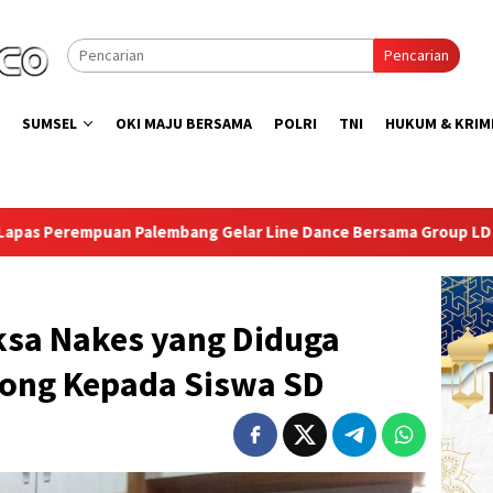
Pencarian
SUMSEL
OKI MAJU BERSAMA
POLRI
TNI
HUKUM & KRIM
g Gelar Line Dance Bersama Group LD Top 100
Isi Keme
ksa Nakes yang Diduga
song Kepada Siswa SD