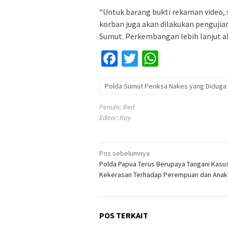
“Untuk barang bukti rekaman video, sp
korban juga akan dilakukan pengujian
Sumut. Perkembangan lebih lanjut a
Facebook
Twitter
WhatsApp
Polda Sumut Periksa Nakes yang Diduga
Penulis: Red
Editor: Ray
Navigasi
Pos sebelumnya
Polda Papua Terus Berupaya Tangani Kasu
pos
Kekerasan Terhadap Perempuan dan Anak
POS TERKAIT