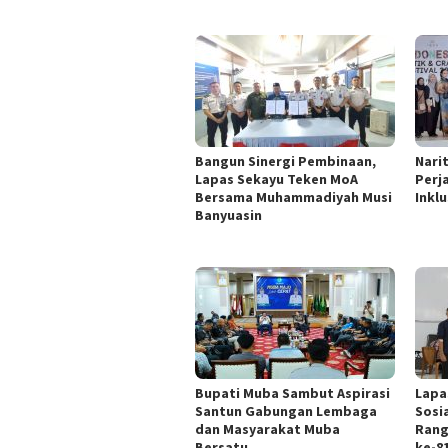
Bangun Sinergi Pembinaan,
Nari
Lapas Sekayu Teken MoA
Perj
Bersama Muhammadiyah Musi
Inklu
Banyuasin
Bupati Muba Sambut Aspirasi
Lapa
Santun Gabungan Lembaga
Sosi
dan Masyarakat Muba
Rang
Bersatu
ke-8