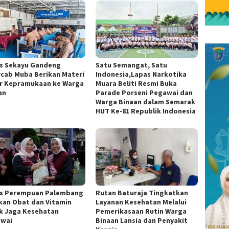
s Sekayu Gandeng
Satu Semangat, Satu
cab Muba Berikan Materi
Indonesia,Lapas Narkotika
r Kepramukaan ke Warga
Muara Beliti Resmi Buka
an
Parade Porseni Pegawai dan
Warga Binaan dalam Semarak
HUT Ke-81 Republik Indonesia
s Perempuan Palembang
Rutan Baturaja Tingkatkan
kan Obat dan Vitamin
Layanan Kesehatan Melalui
k Jaga Kesehatan
Pemerikasaan Rutin Warga
wai
Binaan Lansia dan Penyakit