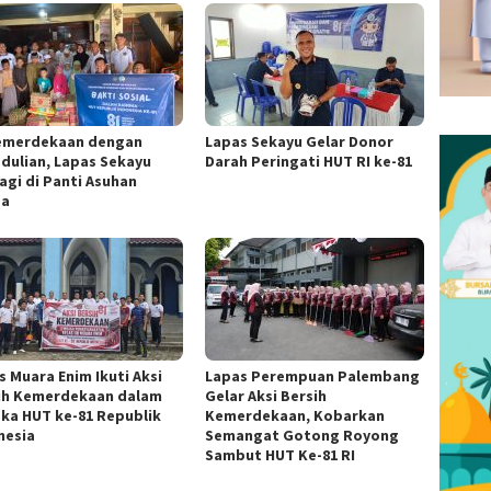
Kemerdekaan dengan
Lapas Sekayu Gelar Donor
dulian, Lapas Sekayu
Darah Peringati HUT RI ke-81
agi di Panti Asuhan
za
s Muara Enim Ikuti Aksi
Lapas Perempuan Palembang
ih Kemerdekaan dalam
Gelar Aksi Bersih
ka HUT ke-81 Republik
Kemerdekaan, Kobarkan
nesia
Semangat Gotong Royong
Sambut HUT Ke-81 RI