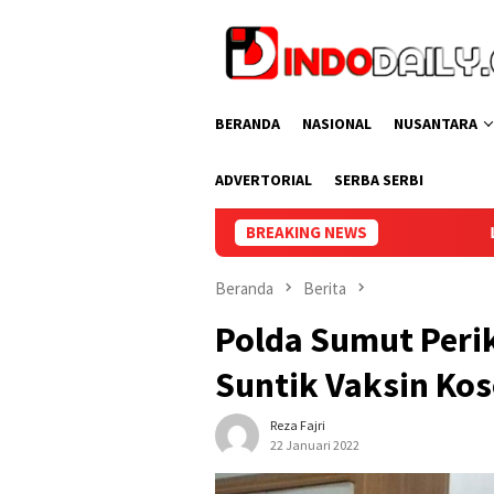
Loncat
ke
konten
BERANDA
NASIONAL
NUSANTARA
ADVERTORIAL
SERBA SERBI
BREAKING NEWS
Lapas Perempuan Palemban
Beranda
Berita
Polda Sumut Peri
Suntik Vaksin Ko
Reza Fajri
22 Januari 2022