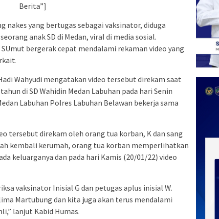
Berita”]
 nakes yang bertugas sebagai vaksinator, diduga
orang anak SD di Medan, viral di media sosial.
a SUmut bergerak cepat mendalami rekaman video yang
kait.
adi Wahyudi mengatakan video tersebut direkam saat
1 tahun di SD Wahidin Medan Labuhan pada hari Senin
k Medan Labuhan Polres Labuhan Belawan bekerja sama
o tersebut direkam oleh orang tua korban, K dan sang
telah kembali kerumah, orang tua korban memperlihatkan
da keluarganya dan pada hari Kamis (20/01/22) video
sa vaksinator Inisial G dan petugas aplus inisial W.
lima Martubung dan kita juga akan terus mendalami
i,” lanjut Kabid Humas.