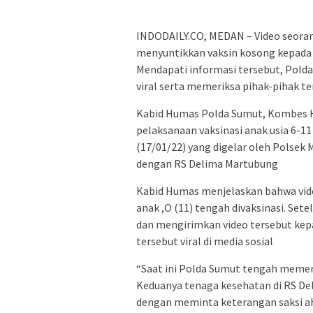
INDODAILY.CO, MEDAN – Video seorang
menyuntikkan vaksin kosong kepada se
Mendapati informasi tersebut, Pold
viral serta memeriksa pihak-pihak ter
Kabid Humas Polda Sumut, Kombes H
pelaksanaan vaksinasi anak usia 6-1
(17/01/22) yang digelar oleh Polse
dengan RS Delima Martubung
Kabid Humas menjelaskan bahwa vide
anak ,O (11) tengah divaksinasi. Se
dan mengirimkan video tersebut kepa
tersebut viral di media sosial
“Saat ini Polda Sumut tengah memerik
Keduanya tenaga kesehatan di RS De
dengan meminta keterangan saksi ahl