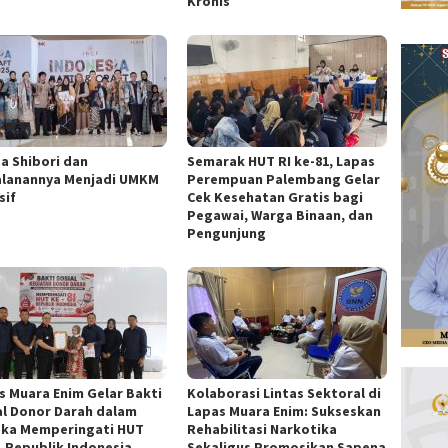
Kronis
ta Shibori dan
Semarak HUT RI ke-81, Lapas
alanannya Menjadi UMKM
Perempuan Palembang Gelar
sif
Cek Kesehatan Gratis bagi
Pegawai, Warga Binaan, dan
Pengunjung
s Muara Enim Gelar Bakti
Kolaborasi Lintas Sektoral di
al Donor Darah dalam
Lapas Muara Enim: Sukseskan
ka Memperingati HUT
Rehabilitasi Narkotika
1 Republik Indonesia
Sekaligus Promosikan Sapena