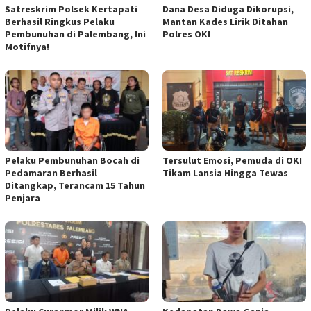
Satreskrim Polsek Kertapati
Dana Desa Diduga Dikorupsi,
Berhasil Ringkus Pelaku
Mantan Kades Lirik Ditahan
Pembunuhan di Palembang, Ini
Polres OKI
Motifnya!
Pelaku Pembunuhan Bocah di
Tersulut Emosi, Pemuda di OKI
Pedamaran Berhasil
Tikam Lansia Hingga Tewas
Ditangkap, Terancam 15 Tahun
Penjara