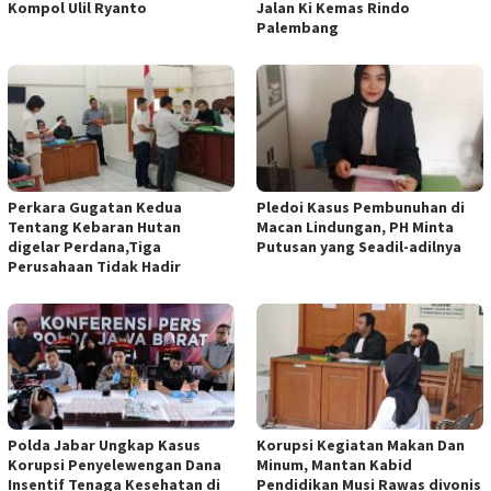
Kompol Ulil Ryanto
Jalan Ki Kemas Rindo
Palembang
Perkara Gugatan Kedua
Pledoi Kasus Pembunuhan di
Tentang Kebaran Hutan
Macan Lindungan, PH Minta
digelar Perdana,Tiga
Putusan yang Seadil-adilnya
Perusahaan Tidak Hadir
Polda Jabar Ungkap Kasus
Korupsi Kegiatan Makan Dan
Korupsi Penyelewengan Dana
Minum, Mantan Kabid
Insentif Tenaga Kesehatan di
Pendidikan Musi Rawas divonis