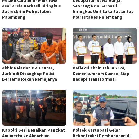
Pelaku Curanmor Milik WNA
Kedapatan Bawa Ganja,
Asal Rusia Berhasil Diringkus
Seorang Pria Berhasil
Satreskrim Polrestabes
Diringkus Unit Laka Satlantas
Palembang
Polrestabes Palembang
Akhir Pelarian DPO Curas,
Refleksi Akhir Tahun 2024,
Jurbiadi Ditangkap Polisi
Kemenkumham Sumsel Siap
Bersama Rekan Remajanya
Hadapi Transformasi
Kapolri Beri Kenaikan Pangkat
Polsek Kertapati Gelar
Anumerta ke Almarhum
Rekontruksi Pembunuhan di