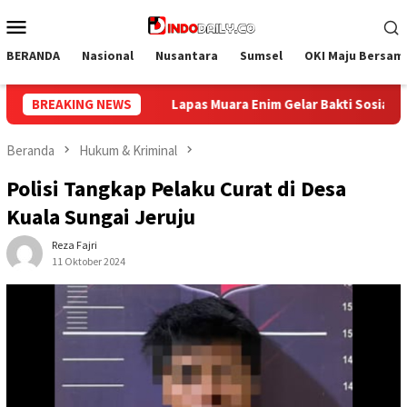
Loncat
Menu
ke
Mobile
konten
BERANDA
Nasional
Nusantara
Sumsel
OKI Maju Bersam
elar Bakti Sosial Donor Darah dalam Rangka Memperingati HUT ke
BREAKING NEWS
Beranda
Hukum & Kriminal
Polisi Tangkap Pelaku Curat di Desa
Kuala Sungai Jeruju
Reza Fajri
11 Oktober 2024