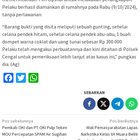
Pelaku berhasil diamankan di rumahnya pada Rabu (9/10/2024),
tanpa perlawanan.
“Barang bukti yang disita meliputi sebuah gunting, sehelai
celana pendek hitam, sehelai celana pendek abu-abu, 1 buah
dompet warna coklat dan uang tunai sebesar Rp 300.000.
Pelaku telah mengakui perbuatannya dan kini ditahan di Polsek
Cengal untuk pemeriksaan lebih lanjut atas kasus ini,” pungkas
dia. (Ag)
Facebook
Twitter
WhatsApp
SEBARKAN
Navigasi
Pos sebelumnya
Pos berikutnya
Pemkab OKI dan PT OKI Pulp Teken
Wali Pemasyarakatan Lapas
pos
MOU Percepatan SPAM Air Sugihan
Narkotika Kelas IIA Muara Beliti