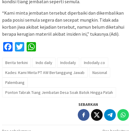
kondisi tiang jembatan seperti semula.
“Kami minta jembatan tersebut diperbaiki dan dikembalikan
pada posisi semula segera dan secepat mungkin. Tidak ada
korban jiwa akibat kejadian tersebut, namun belum diketahui
berapa kerugian materiil akibat insiden ini,” tukasnya.(Adi).
Facebook
Twitter
WhatsApp
Berita terkini
Indo daily
Indodaily
Indodaily.co
Kades: Kami Minta PT AW Bertanggung Jawab
Nasional
Palembang
Ponton Tabrak Tiang Jembatan Desa Soak Batok Hingga Patah
SEBARKAN
Pos sebelumnya
Pos berikutnya