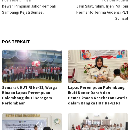
Navigasi
Dewan Pimpinan Jakor Kembali
Jalin Silaturahmi, Irjen Pol Toni
pos
Sambangi Kejati Sumsel
Hermanto Terima Audensi PLN
Sumsel
POS TERKAIT
Semarak HUT RI ke-81, Warga
Lapas Perempuan Palembang
Binaan Lapas Perempuan
Ikuti Donor Darah dan
Palembang Ikuti Beragam
Pemeriksaan Kesehatan Gratis
Perlombaan
dalam Rangka HUT Ke-81 RI