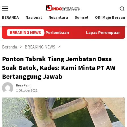
Loncat
Menu
ke
Mobile
konten
BERANDA
Nasional
Nusantara
Sumsel
OKI Maju Bersam
pas Perempuan Palembang Ikuti Donor Darah dan Pemeriksaan Ke
BREAKING NEWS
Beranda
BREAKING NEWS
Ponton Tabrak Tiang Jembatan Desa
Soak Batok, Kades: Kami Minta PT AW
Bertanggung Jawab
Reza Fajri
1 Oktober 2021