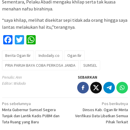
Sementara, Pelaku Abadi mengaku khilap serta tak kuasa
menahan nafsu birahinya.
“saya khilap, melihat disekitar sepi tidak ada orang hingga saya
lantas melakukan hal itu,”terangnya.
Facebook
Twitter
WhatsApp
Berita Ogan Ilir
Indodaily.co
Ogan Ilir
PRIA PARUH BAYA COBA PERKOSA JANDA
SUMSEL
Penulis: Ann
SEBARKAN
Editor: Widodo
Navigasi
Pos sebelumnya
Pos berikutnya
Minta Gubernur Sumsel Segera
Dinsos Kab. Ogan Ilir Minta
pos
Tunjuk dan Lantik Kadis PUBM dan
Verifikasi Data Libatkan Semua
Tata Ruang yang Baru
Pihak Terkait