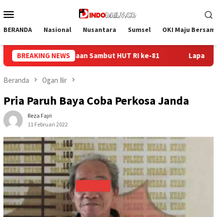
Loncat
Menu
ke
Mobile
konten
BERANDA
Nasional
Nusantara
Sumsel
OKI Maju Bersam
BREAKING NEWS
Lapas Sekayu Gandeng Kwarcab Muba Berikan Materi Das
Beranda
Ogan Ilir
Pria Paruh Baya Coba Perkosa Janda
Reza Fajri
11 Februari 2022