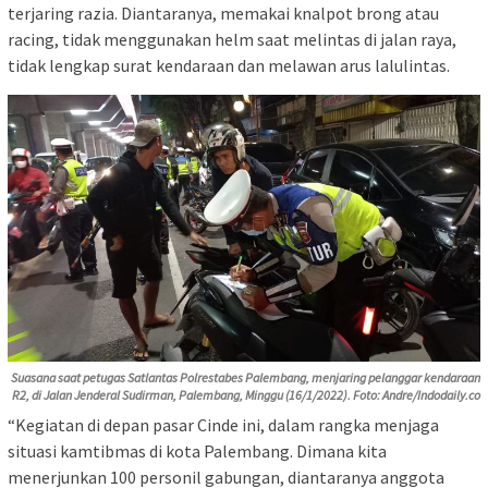
terjaring razia. Diantaranya, memakai knalpot brong atau
racing, tidak menggunakan helm saat melintas di jalan raya,
tidak lengkap surat kendaraan dan melawan arus lalulintas.
Suasana saat petugas Satlantas Polrestabes Palembang, menjaring pelanggar kendaraan
R2, di Jalan Jenderal Sudirman, Palembang, Minggu (16/1/2022). Foto: Andre/Indodaily.co
“Kegiatan di depan pasar Cinde ini, dalam rangka menjaga
situasi kamtibmas di kota Palembang. Dimana kita
menerjunkan 100 personil gabungan, diantaranya anggota