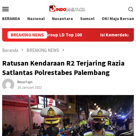
Loncat
Menu
ke
Mobile
konten
BERANDA
Nasional
Nusantara
Sumsel
OKI Maju Bersam
 100
BREAKING NEWS
Isi Kemerdekaan dengan Kepedulian, Lapas Sekayu B
Beranda
BREAKING NEWS
Ratusan Kendaraan R2 Terjaring Razia
Satlantas Polrestabes Palembang
Reza Fajri
16 Januari 2022