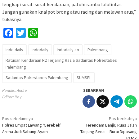
lengkapi surat-surat kendaraan, patuhi rambu lalulintas.
Jangan gunakan knalpot brong atau racing dan melawan arus,”
tukasnya.
Facebook
Twitter
WhatsApp
Indo daily
Indodaily
Indodaily.co
Palembang
Ratusan Kendaraan R2 Terjaring Razia Satlantas Polrestabes
Palembang
Satlantas Polrestabes Palembang
SUMSEL
Penulis: Andre
SEBARKAN
Editor: Ray
Navigasi
Pos sebelumnya
Pos berikutnya
Polres Empat Lawang ‘Gerebek’
Terendam Banjir, Ruas Jalan
pos
Arena Judi Sabung Ayam
Tanjung Senai – Burai Dipasang
Patok