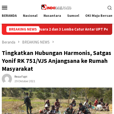
Loncat
Menu
ke
Mobile
konten
BERANDA
Nasional
Nusantara
Sumsel
OKI Maju Bersam
ba Catur Antar UPT Pemasyarakatan se-Palembang Raya
BREAKING NEWS
S
Beranda
BREAKING NEWS
Tingkatkan Hubungan Harmonis, Satgas
Yonif RK 751/VJS Anjangsana ke Rumah
Masyarakat
Reza Fajri
29 Oktober 2021