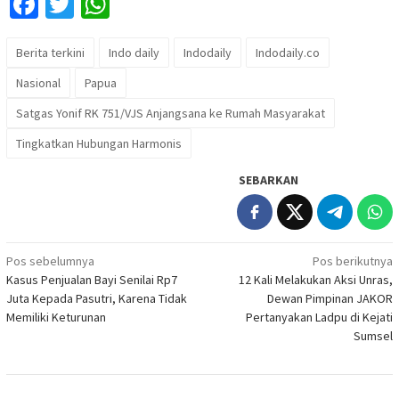
Facebook
Twitter
WhatsApp
Berita terkini
Indo daily
Indodaily
Indodaily.co
Nasional
Papua
Satgas Yonif RK 751/VJS Anjangsana ke Rumah Masyarakat
Tingkatkan Hubungan Harmonis
SEBARKAN
Navigasi
Pos sebelumnya
Pos berikutnya
Kasus Penjualan Bayi Senilai Rp7
12 Kali Melakukan Aksi Unras,
pos
Juta Kepada Pasutri, Karena Tidak
Dewan Pimpinan JAKOR
Memiliki Keturunan
Pertanyakan Ladpu di Kejati
Sumsel