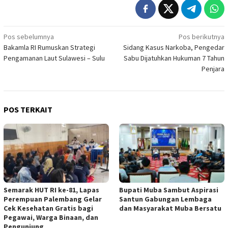
Navigasi
Pos sebelumnya
Pos berikutnya
Bakamla RI Rumuskan Strategi
Sidang Kasus Narkoba, Pengedar
pos
Pengamanan Laut Sulawesi – Sulu
Sabu Dijatuhkan Hukuman 7 Tahun
Penjara
POS TERKAIT
Semarak HUT RI ke-81, Lapas
Bupati Muba Sambut Aspirasi
Perempuan Palembang Gelar
Santun Gabungan Lembaga
Cek Kesehatan Gratis bagi
dan Masyarakat Muba Bersatu
Pegawai, Warga Binaan, dan
Pengunjung