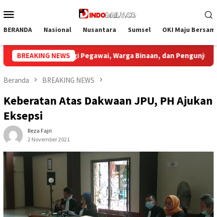
Loncat
Menu
ke
Mobile
konten
BERANDA
Nasional
Nusantara
Sumsel
OKI Maju Bersam
dan Pengunjung
BREAKING NEWS
Bupati Muba Sambut Aspirasi Santun Ga
Beranda
BREAKING NEWS
Keberatan Atas Dakwaan JPU, PH Ajukan
Eksepsi
Reza Fajri
2 November 2021