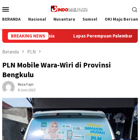
Loncat
Menu
ke
Mobile
konten
BERANDA
Nasional
Nusantara
Sumsel
OKI Maju Bersam
 Palembang Gelar Aksi Bersih Kemerdekaan, Kobarkan Semangat
BREAKING NEWS
Beranda
PLN
PLN Mobile Wara-Wiri di Provinsi
Bengkulu
Reza Fajri
8 Juni 2023