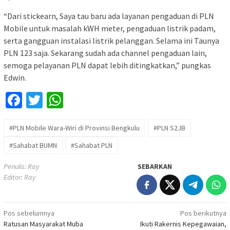
“Dari stickearn, Saya tau baru ada layanan pengaduan di PLN
Mobile untuk masalah kWH meter, pengaduan listrik padam,
serta gangguan instalasi listrik pelanggan. Selama ini Taunya
PLN 123 saja. Sekarang sudah ada channel pengaduan lain,
semoga pelayanan PLN dapat lebih ditingkatkan,” pungkas
Edwin.
Facebook
Twitter
WhatsApp
#PLN Mobile Wara-Wiri di Provinsi Bengkulu
#PLN S2JB
#Sahabat BUMN
#Sahabat PLN
Penulis: Ray
SEBARKAN
Editor: Ray
Navigasi
Pos sebelumnya
Pos berikutnya
Ratusan Masyarakat Muba
Ikuti Rakernis Kepegawaian,
pos