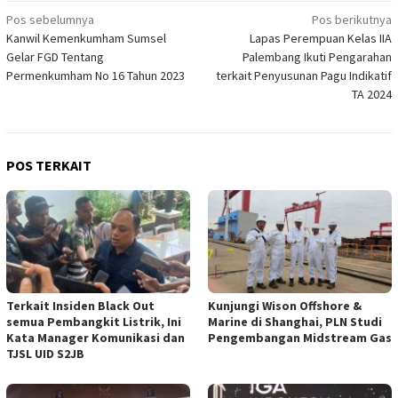
Navigasi
Pos sebelumnya
Pos berikutnya
Kanwil Kemenkumham Sumsel
Lapas Perempuan Kelas IIA
pos
Gelar FGD Tentang
Palembang Ikuti Pengarahan
Permenkumham No 16 Tahun 2023
terkait Penyusunan Pagu Indikatif
TA 2024
POS TERKAIT
Terkait Insiden Black Out
Kunjungi Wison Offshore &
semua Pembangkit Listrik, Ini
Marine di Shanghai, PLN Studi
Kata Manager Komunikasi dan
Pengembangan Midstream Gas
TJSL UID S2JB