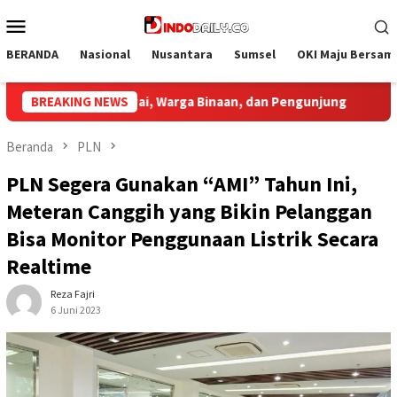
Loncat
Menu
ke
Mobile
konten
BERANDA
Nasional
Nusantara
Sumsel
OKI Maju Bersam
unjung
BREAKING NEWS
Bupati Muba Sambut Aspirasi Santun Gabungan L
Beranda
PLN
PLN Segera Gunakan “AMI” Tahun Ini,
Meteran Canggih yang Bikin Pelanggan
Bisa Monitor Penggunaan Listrik Secara
Realtime
Reza Fajri
6 Juni 2023