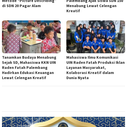
Metode “Picture Describing”
Palembang Ajak Siswa SDN 150
di SDN 20 Pagar Alam
Menabung Lewat Celengan
Kreatif
Tanamkan Budaya Menabung
Mahasiswa Ilmu Komunikasi
Sejak SD, Mahasiswa KKN UIN
UIN Raden Fatah Produksi Iklan
Raden Fatah Palembang
Layanan Masyarakat,
Hadirkan Edukasi Keuangan
Kolaborasi Kreatif dalam
Lewat Celengan Kreatif
Dunia Nyata