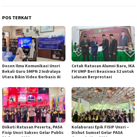
POS TERKAIT
Dosen Ilmu Komunikasi Unsri
Cetak Ratusan Alumni Baru, IKA
Bekali Guru SMPN 2 Indralaya
FH UMP Beri Beasiswa S2 untuk
Utara Bikin Video Berbasis AI
Lulusan Berprestasi
Diikuti Ratusan Peserta, PASA
Kolaborasi Epik FISIP Unsri –
Fisip Unsri Sukses Gelar Public
Dishut Sumsel Gelar PASA