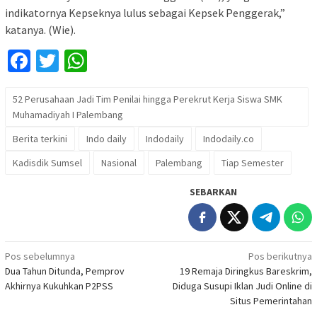
indikatornya Kepseknya lulus sebagai Kepsek Penggerak,”
katanya. (Wie).
Facebook
Twitter
WhatsApp
52 Perusahaan Jadi Tim Penilai hingga Perekrut Kerja Siswa SMK
Muhamadiyah I Palembang
Berita terkini
Indo daily
Indodaily
Indodaily.co
Kadisdik Sumsel
Nasional
Palembang
Tiap Semester
SEBARKAN
Navigasi
Pos sebelumnya
Pos berikutnya
Dua Tahun Ditunda, Pemprov
19 Remaja Diringkus Bareskrim,
pos
Akhirnya Kukuhkan P2PSS
Diduga Susupi Iklan Judi Online di
Situs Pemerintahan