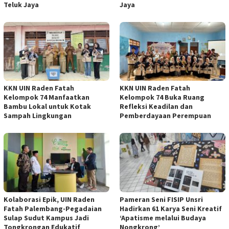
Teluk Jaya
Jaya
KKN UIN Raden Fatah
KKN UIN Raden Fatah
Kelompok 74 Manfaatkan
Kelompok 74 Buka Ruang
Bambu Lokal untuk Kotak
Refleksi Keadilan dan
Sampah Lingkungan
Pemberdayaan Perempuan
Kolaborasi Epik, UIN Raden
Pameran Seni FISIP Unsri
Fatah Palembang-Pegadaian
Hadirkan 61 Karya Seni Kreatif
Sulap Sudut Kampus Jadi
‘Apatisme melalui Budaya
Tongkrongan Edukatif
Nongkrong’