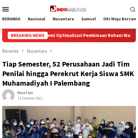
Loncat
Menu
ke
Mobile
konten
BERANDA
Nasional
Nusantara
Sumsel
OKI Maju Bersam
aan Rohani Warga Binaan
BREAKING NEWS
Bangun Kesamaan Persepsi, Lapa
Beranda
Nusantara
Tiap Semester, 52 Perusahaan Jadi Tim
Penilai hingga Perekrut Kerja Siswa SMK
Muhamadiyah I Palembang
Reza Fajri
13 Oktober 2021