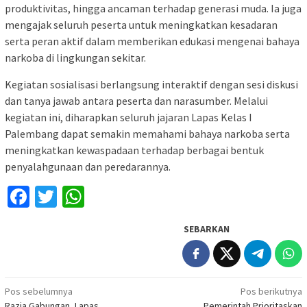
produktivitas, hingga ancaman terhadap generasi muda. Ia juga
mengajak seluruh peserta untuk meningkatkan kesadaran
serta peran aktif dalam memberikan edukasi mengenai bahaya
narkoba di lingkungan sekitar.
Kegiatan sosialisasi berlangsung interaktif dengan sesi diskusi
dan tanya jawab antara peserta dan narasumber. Melalui
kegiatan ini, diharapkan seluruh jajaran Lapas Kelas I
Palembang dapat semakin memahami bahaya narkoba serta
meningkatkan kewaspadaan terhadap berbagai bentuk
penyalahgunaan dan peredarannya.
Facebook
Twitter
WhatsApp
SEBARKAN
Navigasi
Pos sebelumnya
Pos berikutnya
Razia Gabungan, Lapas
Pemerintah Prioritaskan