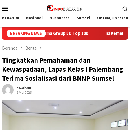
Loncat
Menu
ke
Mobile
konten
BERANDA
Nasional
Nusantara
Sumsel
OKI Maju Bersam
op 100
BREAKING NEWS
Isi Kemerdekaan dengan Kepedulian, Lapas Sekayu
Beranda
Berita
Tingkatkan Pemahaman dan
Kewaspadaan, Lapas Kelas I Palembang
Terima Sosialisasi dari BNNP Sumsel
Reza Fajri
8 Mei 2026