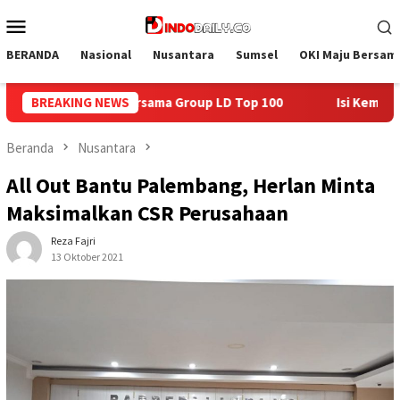
Loncat
Menu
ke
Mobile
konten
BERANDA
Nasional
Nusantara
Sumsel
OKI Maju Bersam
 Top 100
BREAKING NEWS
Isi Kemerdekaan dengan Kepedulian, Lapas Seka
Beranda
Nusantara
All Out Bantu Palembang, Herlan Minta
Maksimalkan CSR Perusahaan
Reza Fajri
13 Oktober 2021