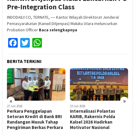
Pre-Integration Class
INDODAILY.CO, TERNATE, —- Kantor Wilayah Direktorat Jenderal
Pemasyarakatan (Kanwil Ditjenpas) Maluku Utara meluncurkan
Probation Officer
Baca selengkapnya
Facebook
Twitter
WhatsApp
BERITA TERKINI
«
»
27 Juli 2026
23 Juli 2026
2
Perkara Penggelapan
Internalisasi Polantas
P
s
Setoran Kredit di Bank BRI
KARIB, Rakernis Polda
B
Randangan Masuk Tahap
Kalsel 2026 Hadirkan
N
Pengiriman Berkas Perkara
Motivator Nasional