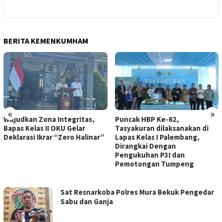
BERITA KEMENKUMHAM
«
»
judkan Zona Integritas,
Puncak HBP Ke-62,
La
pas Kelas II OKU Gelar
Tasyakuran dilaksanakan di
Le
klarasi Ikrar “Zero Halinar”
Lapas Kelas I Palembang,
Pe
Dirangkai Dengan
Bi
Pengukuhan P3I dan
Pemotongan Tumpeng
INDODAILY.CO
Sat Resnarkoba Polres Mura Bekuk Pengedar
Sabu dan Ganja