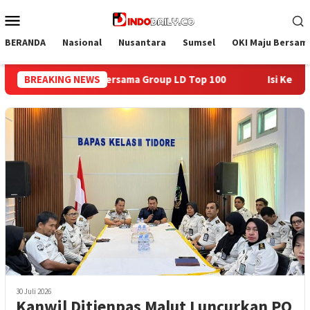
Loncat
Menu
ke
Mobile
konten
BERANDA
Nasional
Nusantara
Sumsel
OKI Maju Bersam
Top 100
BREAKING NEWS
Isi Kemerdekaan dengan Kepedulian, Lapas Sekay
30 Juli 2026
Kanwil Ditjenpas Malut Luncurkan PO