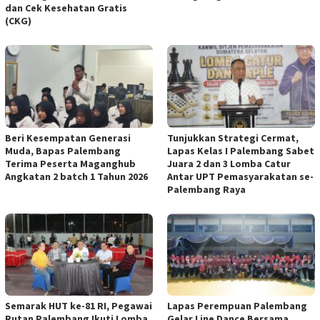
dan Cek Kesehatan Gratis
(CKG)
Beri Kesempatan Generasi
Tunjukkan Strategi Cermat,
Muda, Bapas Palembang
Lapas Kelas I Palembang Sabet
Terima Peserta Maganghub
Juara 2 dan 3 Lomba Catur
Angkatan 2 batch 1 Tahun 2026
Antar UPT Pemasyarakatan se-
Palembang Raya
Semarak HUT ke-81 RI, Pegawai
Lapas Perempuan Palembang
Rutan Palembang Ikuti Lomba
Gelar Line Dance Bersama