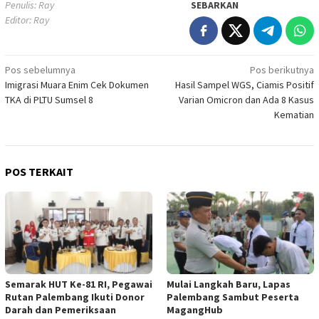
Penulis: Ray
SEBARKAN
Editor: Ray
Navigasi
Pos sebelumnya
Pos berikutnya
Imigrasi Muara Enim Cek Dokumen
Hasil Sampel WGS, Ciamis Positif
pos
TKA di PLTU Sumsel 8
Varian Omicron dan Ada 8 Kasus
Kematian
POS TERKAIT
Semarak HUT Ke-81 RI, Pegawai
Mulai Langkah Baru, Lapas
Rutan Palembang Ikuti Donor
Palembang Sambut Peserta
Darah dan Pemeriksaan
MagangHub