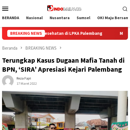
Loncat
Menu
ke
Mobile
konten
BERANDA
Nasional
Nusantara
Sumsel
OKI Maju Bersam
ng
BREAKING NEWS
Mulai Langkah Baru, Lapas Palembang Sambut Pesert
Beranda
BREAKING NEWS
Terungkap Kasus Dugaan Mafia Tanah di
BPN, ‘SIRA’ Apresiasi Kejari Palembang
Reza Fajri
17 Maret 2022