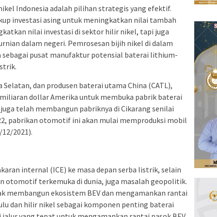
kel Indonesia adalah pilihan strategis yang efektif.
 investasi asing untuk meningkatkan nilai tambah
tkan nilai investasi di sektor hilir nikel, tapi juga
nian dalam negeri. Pemrosesan bijih nikel di dalam
sebagai pusat manufaktur potensial baterai lithium-
trik.
a Selatan, dan produsen baterai utama China (CATL),
iliaran dollar Amerika untuk membuka pabrik baterai
i juga telah membangun pabriknya di Cikarang senilai
2022, pabrikan otomotif ini akan mulai memproduksi mobil
1/12/2021).
aran internal (ICE) ke masa depan serba listrik, selain
otomotif terkemuka di dunia, juga masalah geopolitik.
erak membangun ekosistem BEV dan mengamankan rantai
u dan hilir nikel sebagai komponen penting baterai
di jalur yang tepat untuk mengamankan rantai pasok BEV.