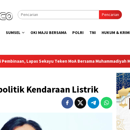
Pencarian
SUMSEL
OKI MAJU BERSAMA
POLRI
TNI
HUKUM & KRIM
Teken MoA Bersama Muhammadiyah Musi Banyuasin
Semar
politik Kendaraan Listrik