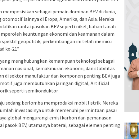
un memposisikan sebagai pemain dominan BEV di dunia,
 otomotif lainnya di Eropa, Amerika, dan Asia. Mereka
alikan rantai pasokan BEV seperti nikel, bahan tanah
k memperoleh keuntungan ekonomi dan keamanan dalam
erspektif geopolitik, perkembangan ini telah memicu
d ke-21”.
is yang menghubungkan kemampuan teknologi sebagai
amanan nasional, kemakmuran ekonomi, dan stabilitas
aan di sektor manufaktur dan komponen penting BEV juga
omotif juga membutuhkan jaringan digital, Artificial
sorik seperti semikonduktor.
aju sedang berlomba memproduksi mobil listrik. Mereka
jumlah investasinya untuk memenuhi permintaan pasar
paya global mengurangi emisi karbon dan pemanasan
ai pasok BEV, utamanya baterai, sebagai elemen penting