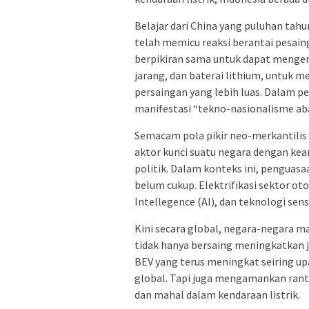
Belajar dari China yang puluhan tah
telah memicu reaksi berantai pesaing
berpikiran sama untuk dapat mengend
jarang, dan baterai lithium, untu
persaingan yang lebih luas. Dalam p
manifestasi “tekno-nasionalisme aba
Semacam pola pikir neo-merkantil
aktor kunci suatu negara dengan ke
politik. Dalam konteks ini, penguas
belum cukup. Elektrifikasi sektor ot
Intellegence (AI), dan teknologi sen
Kini secara global, negara-negara m
tidak hanya bersaing meningkatkan 
BEV yang terus meningkat seiring u
global. Tapi juga mengamankan rant
dan mahal dalam kendaraan listrik.