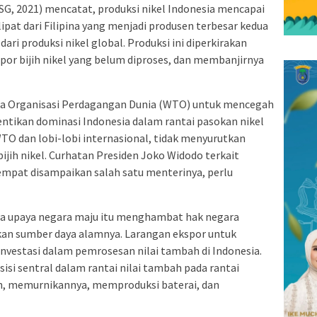
NSG, 2021) mencatat, produksi nikel Indonesia mencapai
 lipat dari Filipina yang menjadi produsen terbesar kedua
ari produksi nikel global. Produksi ini diperkirakan
por bijih nikel yang belum diproses, dan membanjirnya
ta Organisasi Perdagangan Dunia (WTO) untuk mencegah
ntikan dominasi Indonesia dalam rantai pasokan nikel
TO dan lobi-lobi internasional, tidak menyurutkan
ijih nikel. Curhatan Presiden Joko Widodo terkait
empat disampaikan salah satu menterinya, perlu
wa upaya negara maju itu menghambat hak negara
n sumber daya alamnya. Larangan ekspor untuk
nvestasi dalam pemrosesan nilai tambah di Indonesia.
isi sentral dalam rantai nilai tambah pada rantai
h, memurnikannya, memproduksi baterai, dan