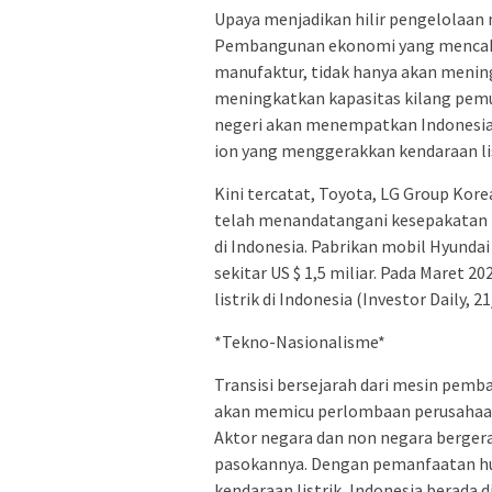
Upaya menjadikan hilir pengelolaan ni
Pembangunan ekonomi yang mencakup
manufaktur, tidak hanya akan meningka
meningkatkan kapasitas kilang pemur
negeri akan menempatkan Indonesia 
ion yang menggerakkan kendaraan lis
Kini tercatat, Toyota, LG Group Kore
telah menandatangani kesepakatan m
di Indonesia. Pabrikan mobil Hyunda
sekitar US $ 1,5 miliar. Pada Maret 
listrik di Indonesia (Investor Daily, 2
*Tekno-Nasionalisme*
Transisi bersejarah dari mesin pembak
akan memicu perlombaan perusahaan 
Aktor negara dan non negara berg
pasokannya. Dengan pemanfaatan hul
kendaraan listrik, Indonesia berada 