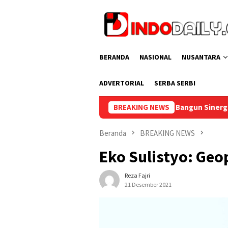
Loncat
ke
konten
BERANDA
NASIONAL
NUSANTARA
ADVERTORIAL
SERBA SERBI
Bangun Sinergi Pembinaan, Lapas Sekayu 
BREAKING NEWS
Beranda
BREAKING NEWS
Eko Sulistyo: Geo
Reza Fajri
21 Desember 2021