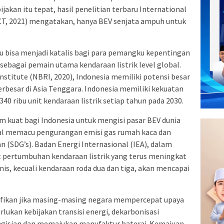
ijakan itu tepat, hasil penelitian terbaru International
CCT, 2021) mengatakan, hanya BEV senjata ampuh untuk
itu bisa menjadi katalis bagi para pemangku kepentingan
ebagai pemain utama kendaraan listrik level global.
nstitute (NBRI, 2020), Indonesia memiliki potensi besar
erbesar di Asia Tenggara. Indonesia memiliki kekuatan
40 ribu unit kendaraan listrik setiap tahun pada 2030.
m kuat bagi Indonesia untuk mengisi pasar BEV dunia
bal memacu pengurangan emisi gas rumah kaca dan
(SDG’s). Badan Energi Internasional (IEA), dalam
t pertumbuhan kendaraan listrik yang terus meningkat
enis, kecuali kendaraan roda dua dan tiga, akan mencapai
ignifikan jika masing-masing negara mempercepat upaya
rlukan kebijakan transisi energi, dekarbonisasi
engisian dan memajukan manufaktur baterai. Kemajuan