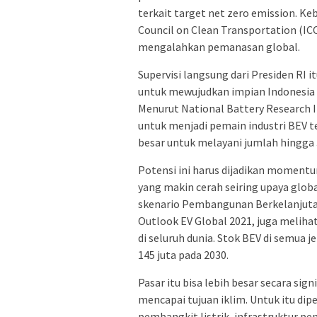
terkait target net zero emission. Keb
Council on Clean Transportation (I
mengalahkan pemanasan global.
Supervisi langsung dari Presiden RI 
untuk mewujudkan impian Indonesia s
Menurut National Battery Research I
untuk menjadi pemain industri BEV t
besar untuk melayani jumlah hingga 3
Potensi ini harus dijadikan momentu
yang makin cerah seiring upaya glo
skenario Pembangunan Berkelanjutan 
Outlook EV Global 2021, juga meliha
di seluruh dunia. Stok BEV di semua j
145 juta pada 2030.
Pasar itu bisa lebih besar secara s
mencapai tujuan iklim. Untuk itu dipe
pembangkit listrik, infrastruktur p