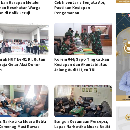
rkan Harapan Melalui
Cek Inventaris Senjata Api,
nan Kesehatan Warga
Pastikan Kesiapan
n di Balik Jeruji
Pengamanan
rak HUT ke-81 RI, Rutan
Korem 044/Gapo Tingkatkan
raja Gelar Aksi Donor
Kesiapan dan Akuntabilitas
h
Jelang Audit Itjen TNI
s Narkotika Muara Beliti
Bangun Kesamaan Persepsi,
Kemenag Musi Rawas
Lapas Narkotika Muara Beliti