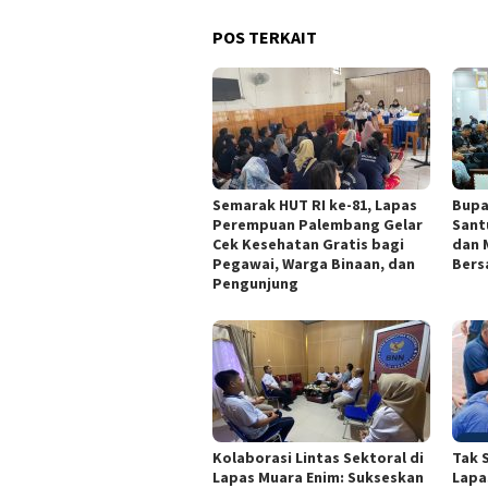
POS TERKAIT
Semarak HUT RI ke-81, Lapas
Bupa
Perempuan Palembang Gelar
Sant
Cek Kesehatan Gratis bagi
dan 
Pegawai, Warga Binaan, dan
Bers
Pengunjung
Kolaborasi Lintas Sektoral di
Tak 
Lapas Muara Enim: Sukseskan
Lapa