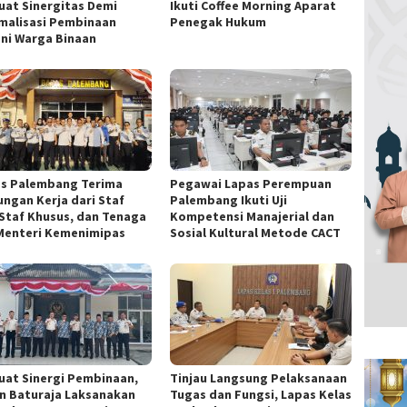
uat Sinergitas Demi
Ikuti Coffee Morning Aparat
malisasi Pembinaan
Penegak Hukum
ni Warga Binaan
s Palembang Terima
Pegawai Lapas Perempuan
ungan Kerja dari Staf
Palembang Ikuti Uji
, Staf Khusus, dan Tenaga
Kompetensi Manajerial dan
 Menteri Kemenimipas
Sosial Kultural Metode CACT
uat Sinergi Pembinaan,
Tinjau Langsung Pelaksanaan
n Baturaja Laksanakan
Tugas dan Fungsi, Lapas Kelas