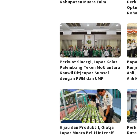
Kabupaten Muara Enim
Perk
Opti
Roha
Perkuat Sinergi, Lapas Kelas I
Bapa
Palembang Teken MoU antara
Kunj
Kanwil Ditjenpas Sumsel
Ahli
dengan PWM dan UMP
Ahli
Hijau dan Produktif, Giatja
Perk
Lapas Muara Beliti Intensif
Ruta