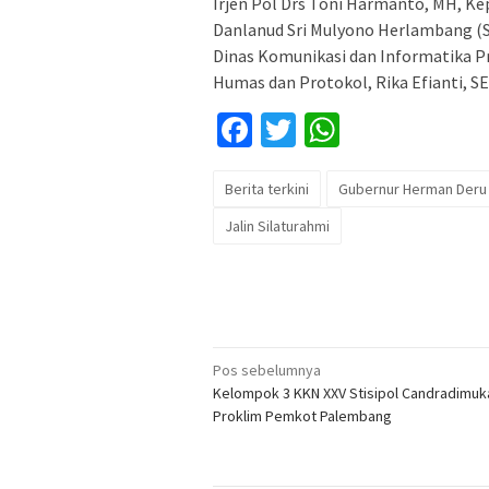
Irjen Pol Drs Toni Harmanto, MH, Kep
Danlanud Sri Mulyono Herlambang (
Dinas Komunikasi dan Informatika P
Humas dan Protokol, Rika Efianti, SE
Facebook
Twitter
WhatsApp
Berita terkini
Gubernur Herman Deru H
Jalin Silaturahmi
Navigasi
Pos sebelumnya
Kelompok 3 KKN XXV Stisipol Candradimu
pos
Proklim Pemkot Palembang