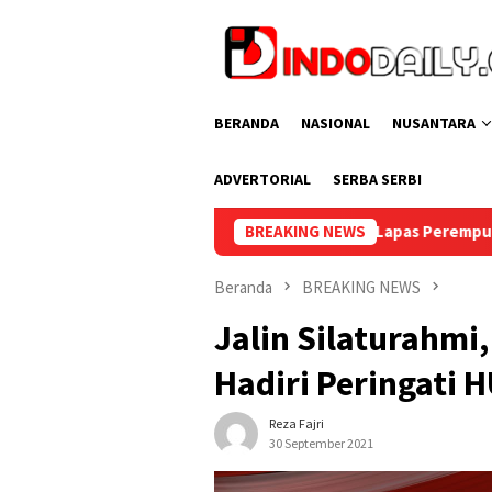
Loncat
ke
konten
BERANDA
NASIONAL
NUSANTARA
ADVERTORIAL
SERBA SERBI
k HUT RI ke-81, Lapas Perempuan Palembang Gelar Cek Kesehata
BREAKING NEWS
Beranda
BREAKING NEWS
Jalin Silaturahm
Hadiri Peringati 
Reza Fajri
30 September 2021