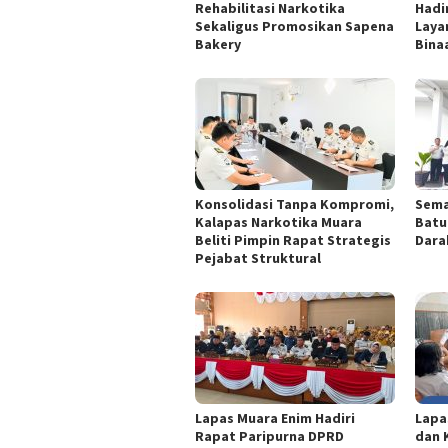
Rehabilitasi Narkotika
Hadi
Sekaligus Promosikan Sapena
Laya
Bakery
Binaa
Konsolidasi Tanpa Kompromi,
Sema
Kalapas Narkotika Muara
Batu
Beliti Pimpin Rapat Strategis
Dara
Pejabat Struktural
Lapas Muara Enim Hadiri
Lapa
Rapat Paripurna DPRD
dan 