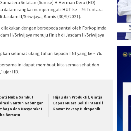
 Sumatera Selatan (Sumse) H Herman Deru (HD)
ma dalam rangka memperingati HUT ke – 76 Tentara
i Jasdam II/Sriwijaya, Kamis (30/9/2021).
 dilakukan dengan bersepeda santai oleh Forkopimda
dam II/Sriwijaya menuju finish di Jasdam II/Sriwijaya
an selamat ulang tahun kepada TNI yang ke – 76.
bersama ini dapat membuat kita semua sehat dan
 ujar HD.
pati Muba Sambut
Hijau dan Produktif, Giatja
pirasi Santun Gabungan
Lapas Muara Beliti Intensif
mbaga dan Masyarakat
Rawat Pakcoy Hidroponik
ba Bersatu