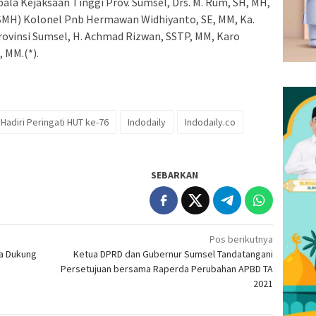
ala Kejaksaan Tinggi Prov. Sumsel, Drs. M. Rum, SH, MH,
SMH) Kolonel Pnb Hermawan Widhiyanto, SE, MM, Ka.
rovinsi Sumsel, H. Achmad Rizwan, SSTP, MM, Karo
, MM.(*).
adiri Peringati HUT ke-76
Indodaily
Indodaily.co
SEBARKAN
Pos berikutnya
ka Dukung
Ketua DPRD dan Gubernur Sumsel Tandatangani
Persetujuan bersama Raperda Perubahan APBD TA
2021