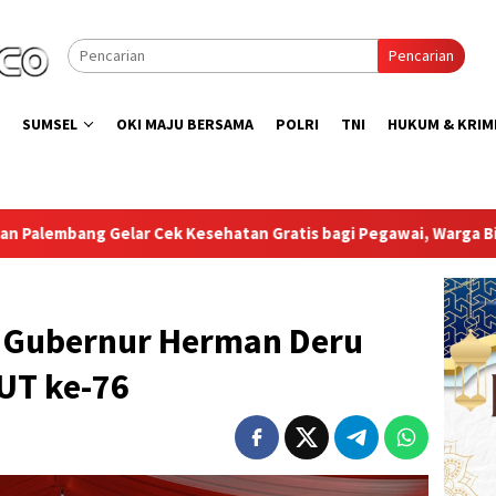
Pencarian
SUMSEL
OKI MAJU BERSAMA
POLRI
TNI
HUKUM & KRIM
n Gratis bagi Pegawai, Warga Binaan, dan Pengunjung
B
i, Gubernur Herman Deru
HUT ke-76