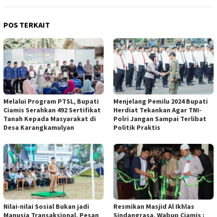
POS TERKAIT
Melalui Program PTSL, Bupati
Menjelang Pemilu 2024 Bupati
Ciamis Serahkan 492 Sertifikat
Herdiat Tekankan Agar TNI-
Tanah Kepada Masyarakat di
Polri Jangan Sampai Terlibat
Desa Karangkamulyan
Politik Praktis
Nilai-nilai Sosial Bukan jadi
Resmikan Masjid Al Ikhlas
Manusia Transaksional, Pesan
Sindangrasa, Wabup Ciamis :