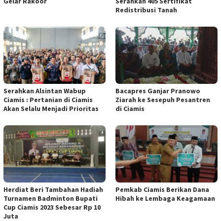
Gelar Rakoor
Serahkan 405 Sertifikat
Redistribusi Tanah
Serahkan Alsintan Wabup
Bacapres Ganjar Pranowo
Ciamis : Pertanian di Ciamis
Ziarah ke Sesepuh Pesantren
Akan Selalu Menjadi Prioritas
di Ciamis
Herdiat Beri Tambahan Hadiah
Pemkab Ciamis Berikan Dana
Turnamen Badminton Bupati
Hibah ke Lembaga Keagamaan
Cup Ciamis 2023 Sebesar Rp 10
Juta