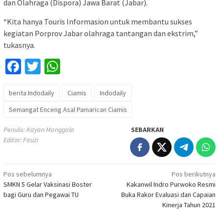
dan Olahraga (Dispora) Jawa Barat (Jabar).
“Kita hanya Touris Informasion untuk membantu sukses
kegiatan Porprov Jabar olahraga tantangan dan ekstrim,”
tukasnya.
Facebook
Twitter
WhatsApp
berita Indodaily
Ciamis
Indodaily
Semangat Enceng Asal Pamarican Ciamis
Penulis: Kayan Manggala
SEBARKAN
Editor: Fauzi
Navigasi
Pos sebelumnya
Pos berikutnya
SMKN 5 Gelar Vaksinasi Boster
Kakanwil Indro Purwoko Resmi
pos
bagi Guru dan Pegawai TU
Buka Rakor Evaluasi dan Capaian
Kinerja Tahun 2021