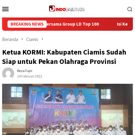
Loncat
Menu
ke
Mobile
konten
 Top 100
BREAKING NEWS
Isi Kemerdekaan dengan Kepedulian, Lapas Seka
Beranda
Ciamis
Ketua KORMI: Kabupaten Ciamis Sudah
Siap untuk Pekan Olahraga Provinsi
Reza Fajri
24 Februari 2022