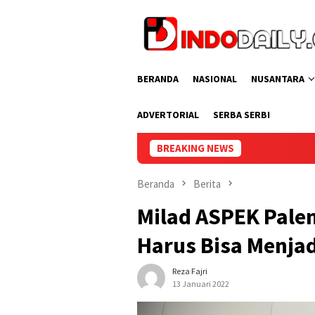
Loncat
ke
konten
BERANDA
NASIONAL
NUSANTARA
ADVERTORIAL
SERBA SERBI
BREAKING NEWS
Lapas Perempuan Pale
Beranda
Berita
Milad ASPEK Pale
Harus Bisa Menja
Reza Fajri
13 Januari 2022