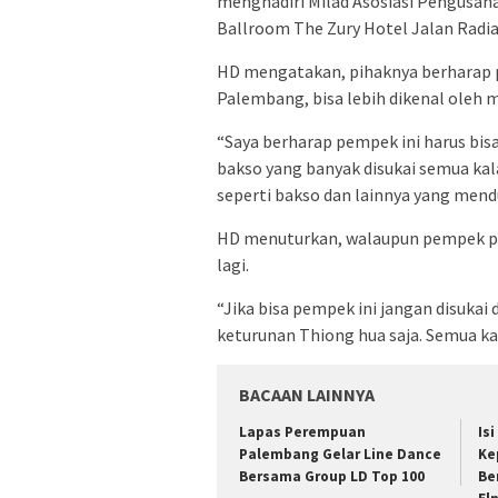
menghadiri Milad Asosiasi Pengusah
Ballroom The Zury Hotel Jalan Radia
HD mengatakan, pihaknya berharap
Palembang, bisa lebih dikenal oleh 
“Saya berharap pempek ini harus bis
bakso yang banyak disukai semua kal
seperti bakso dan lainnya yang mendu
HD menuturkan, walaupun pempek per
lagi.
“Jika bisa pempek ini jangan disuka
keturunan Thiong hua saja. Semua k
BACAAN LAINNYA
Lapas Perempuan
Is
Palembang Gelar Line Dance
Ke
Bersama Group LD Top 100
Be