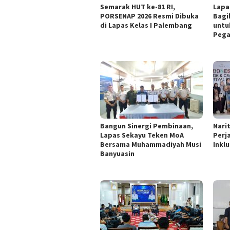
Semarak HUT ke-81 RI,
Lapa
PORSENAP 2026 Resmi Dibuka
Bagi
di Lapas Kelas I Palembang
untu
Pega
Bangun Sinergi Pembinaan,
Nari
Lapas Sekayu Teken MoA
Perj
Bersama Muhammadiyah Musi
Inklu
Banyuasin