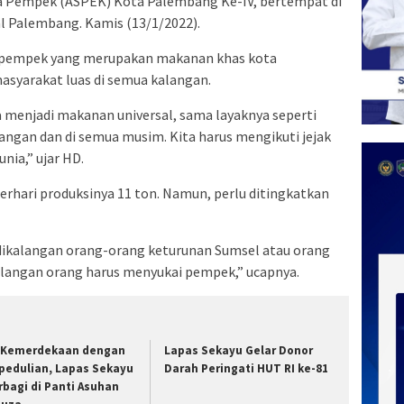
a Pempek (ASPEK) Kota Palembang Ke-IV, bertempat di
l Palembang. Kamis (13/1/2022).
 pempek yang merupakan makanan khas kota
masyarakat luas di semua kalangan.
a menjadi makanan universal, sama layaknya seperti
angan dan di semua musim. Kita harus mengikuti jejak
nia,” ujar HD.
hari produksinya 11 ton. Namun, perlu ditingkatkan
i dikalangan orang-orang keturunan Sumsel atau orang
alangan orang harus menyukai pempek,” ucapnya.
i Kemerdekaan dengan
Lapas Sekayu Gelar Donor
pedulian, Lapas Sekayu
Darah Peringati HUT RI ke-81
rbagi di Panti Asuhan