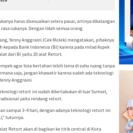
nuza
ukanya harus disesuaikan selera pasar, artinya dikalangan
rasa cukanya. Dengan lidah semua orang.
ng, Yenny Anggraini (Cek Molek) mengatakan, pihaknya
h kepada Bank Indonesia (BI) karena pada milad Aspek
at dari BI yaitu 20 alat Retort.
pempek agar bisa bertahan lebih lama di suhu ruang tanpa
kemana saja, jangan khawatir karena sudah ada teknologi
Yenny Anggraini.
ologi retort ini sudah diberlakukan di luar Sumsel,
disional yaitu rendang retort.
n sampai 3-4 hari, dengan adanya teknologi retort ini
,” tuturnya.
at Retort akan di bagikan ke titik central di Kota