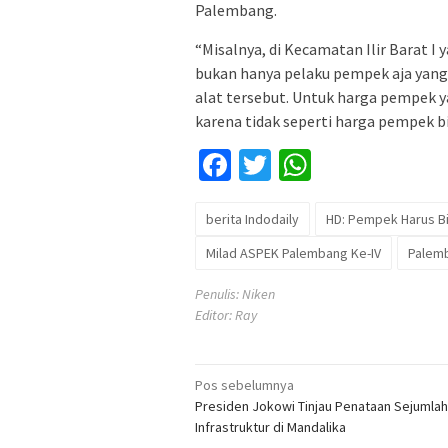
Palembang.
“Misalnya, di Kecamatan Ilir Barat 
bukan hanya pelaku pempek aja yang 
alat tersebut. Untuk harga pempek
karena tidak seperti harga pempek bi
Facebook
Twitter
WhatsApp
berita Indodaily
HD: Pempek Harus Bi
Milad ASPEK Palembang Ke-IV
Palem
Penulis: Niken
Editor: Ray
Navigasi
Pos sebelumnya
Presiden Jokowi Tinjau Penataan Sejumlah
pos
Infrastruktur di Mandalika