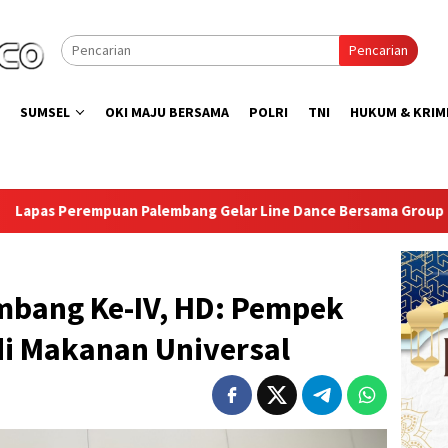
Pencarian
SUMSEL
OKI MAJU BERSAMA
POLRI
TNI
HUKUM & KRIM
mbang Gelar Line Dance Bersama Group LD Top 100
Isi 
mbang Ke-IV, HD: Pempek
di Makanan Universal