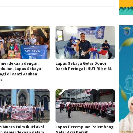
Kemerdekaan dengan
Lapas Sekayu Gelar Donor
dulian, Lapas Sekayu
Darah Peringati HUT RI ke-81
agi di Panti Asuhan
za
s Muara Enim Ikuti Aksi
Lapas Perempuan Palembang
ih Kemerdekaan dalam
Gelar Aksi Bersih