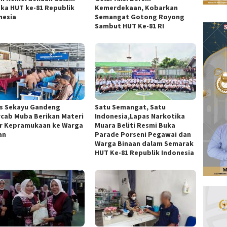
ka HUT ke-81 Republik
Kemerdekaan, Kobarkan
nesia
Semangat Gotong Royong
Sambut HUT Ke-81 RI
s Sekayu Gandeng
Satu Semangat, Satu
cab Muba Berikan Materi
Indonesia,Lapas Narkotika
r Kepramukaan ke Warga
Muara Beliti Resmi Buka
an
Parade Porseni Pegawai dan
Warga Binaan dalam Semarak
HUT Ke-81 Republik Indonesia