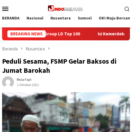
Loncat
Menu
ke
Mobile
konten
BERANDA
Nasional
Nusantara
Sumsel
OKI Maju Bersam
BREAKING NEWS
Isi Kemerdekaan dengan Kepedulian, Lapas Sekayu Berbag
Beranda
Nusantara
Peduli Sesama, FSMP Gelar Baksos di
Jumat Barokah
Reza Fajri
1 Oktober 2021