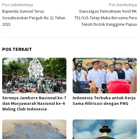
Navigasi
Pos sebelumnya
Pos berikutnya
Bapenda Sumsel Terus
Dansatgas Pamrahwan Yonif RK
pos
Sosialisasikan Pergub No 21 Tahun
751/VJS Tatap Muka Bersama Para
2021
Tokoh Distrik Kanggime Papua
POS TERKAIT
Serunya Jambore Nasional ke-7
Indonesia Terbuka untuk Kerja
dan Musyawarah Nasional ke-4
Sama Hilirisasi dengan PNG
Wuling Club Indonesia