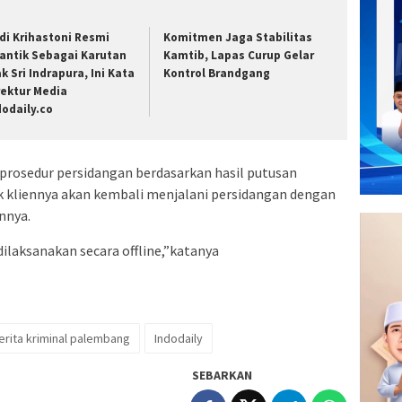
di Krihastoni Resmi
Komitmen Jaga Stabilitas
lantik Sebagai Karutan
Kamtib, Lapas Curup Gelar
ak Sri Indrapura, Ini Kata
Kontrol Brandgang
rektur Media
dodaily.co
prosedur persidangan berdasarkan hasil putusan
 kliennya akan kembali menjalani persidangan dengan
nnya.
dilaksanakan secara offline,”katanya
erita kriminal palembang
Indodaily
SEBARKAN