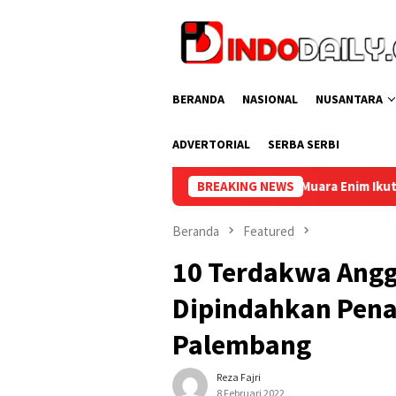
Loncat
ke
konten
BERANDA
NASIONAL
NUSANTARA
ADVERTORIAL
SERBA SERBI
Lapas Muara Enim Ikuti Aksi Bersih Kemerdekaan dala
BREAKING NEWS
Beranda
Featured
10 Terdakwa Ang
Dipindahkan Pena
Palembang
Reza Fajri
8 Februari 2022