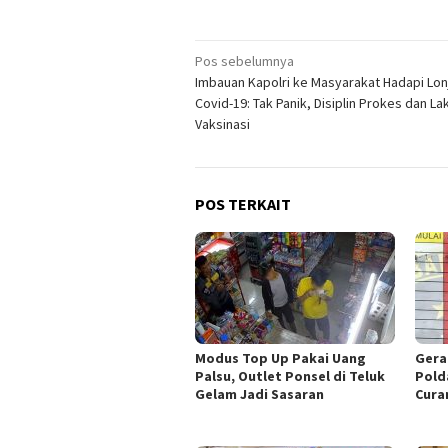
Navigasi
Pos sebelumnya
Imbauan Kapolri ke Masyarakat Hadapi Lon
pos
Covid-19: Tak Panik, Disiplin Prokes dan L
Vaksinasi
POS TERKAIT
Modus Top Up Pakai Uang
Gera
Palsu, Outlet Ponsel di Teluk
Pold
Gelam Jadi Sasaran
Cura