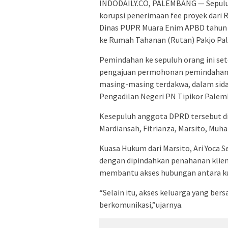
INDODAILY.CO, PALEMBANG — Sepulu
korupsi penerimaan fee proyek dari R
Dinas PUPR Muara Enim APBD tahun 2
ke Rumah Tahanan (Rutan) Pakjo Pal
Pemindahan ke sepuluh orang ini set
pengajuan permohonan pemindahan t
masing-masing terdakwa, dalam sidan
Pengadilan Negeri PN Tipikor Palem
Kesepuluh anggota DPRD tersebut dia
Mardiansah, Fitrianza, Marsito, Muha
Kuasa Hukum dari Marsito, Ari Yoca 
dengan dipindahkan penahanan klien
membantu akses hubungan antara ku
“Selain itu, akses keluarga yang ber
berkomunikasi,”ujarnya.