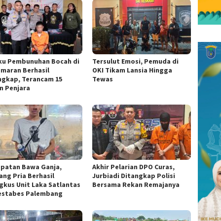
ku Pembunuhan Bocah di
Tersulut Emosi, Pemuda di
maran Berhasil
OKI Tikam Lansia Hingga
ngkap, Terancam 15
Tewas
n Penjara
patan Bawa Ganja,
Akhir Pelarian DPO Curas,
ang Pria Berhasil
Jurbiadi Ditangkap Polisi
ngkus Unit Laka Satlantas
Bersama Rekan Remajanya
estabes Palembang