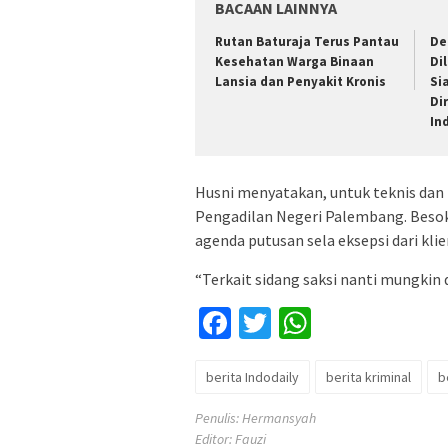
BACAAN LAINNYA
Rutan Baturaja Terus Pantau
De
Kesehatan Warga Binaan
Di
Lansia dan Penyakit Kronis
Si
Di
In
Husni menyatakan, untuk teknis dan 
Pengadilan Negeri Palembang. Besok
agenda putusan sela eksepsi dari klie
“Terkait sidang saksi nanti mungkin 
Facebook
Twitter
WhatsApp
berita Indodaily
berita kriminal
b
Penulis: Hermansyah
Editor: Fauzi