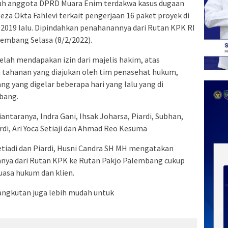
h anggota DPRD Muara Enim terdakwa kasus dugaan
eza Okta Fahlevi terkait pengerjaan 16 paket proyek di
019 lalu. Dipindahkan penahanannya dari Rutan KPK RI
embang Selasa (8/2/2022).
elah mendapakan izin dari majelis hakim, atas
ahanan yang diajukan oleh tim penasehat hukum,
g yang digelar beberapa hari yang lalu yang di
bang.
ntaranya, Indra Gani, Ihsak Joharsa, Piardi, Subhan,
rdi, Ari Yoca Setiaji dan Ahmad Reo Kesuma
Setiadi dan Piardi, Husni Candra SH MH mengatakan
nya dari Rutan KPK ke Rutan Pakjo Palembang cukup
asa hukum dan klien.
sangkutan juga lebih mudah untuk