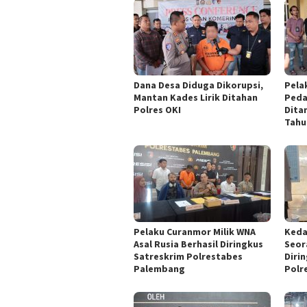
Dana Desa Diduga Dikorupsi,
Pela
Mantan Kades Lirik Ditahan
Peda
Polres OKI
Dita
Tahu
Pelaku Curanmor Milik WNA
Keda
Asal Rusia Berhasil Diringkus
Seor
Satreskrim Polrestabes
Diri
Palembang
Polr