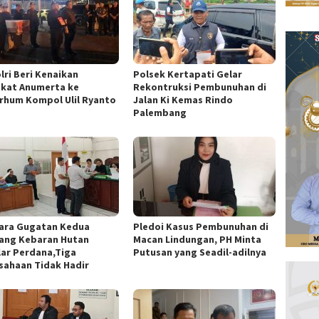
lri Beri Kenaikan
Polsek Kertapati Gelar
kat Anumerta ke
Rekontruksi Pembunuhan di
rhum Kompol Ulil Ryanto
Jalan Ki Kemas Rindo
Palembang
ara Gugatan Kedua
Pledoi Kasus Pembunuhan di
ang Kebaran Hutan
Macan Lindungan, PH Minta
lar Perdana,Tiga
Putusan yang Seadil-adilnya
sahaan Tidak Hadir